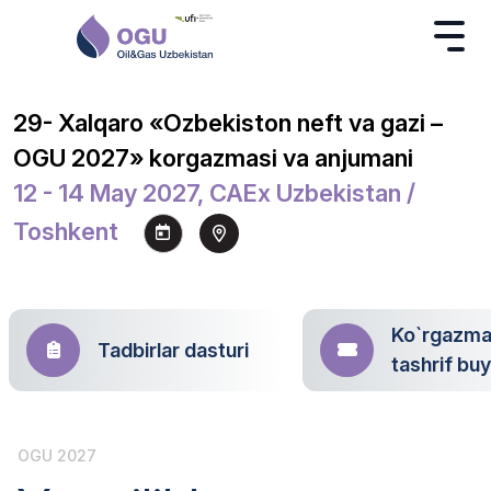
29- Xalqaro «Ozbekiston neft va gazi –
OGU 2027» korgazmasi va anjumani
12 - 14 May 2027, CAEx Uzbekistan /
Toshkent
Ko`rgazm
Tadbirlar dasturi
tashrif bu
OGU 2027