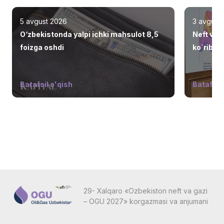
5 avgust 2026
3 avgust
O‘zbekistonda yalpi ichki mahsulot 8,5
Neft va 
foizga oshdi
ko`rib ch
Batafsil o'qish
Batafsil 
29- Xalqaro «Ozbekiston neft va gazi
– OGU 2027» korgazmasi va anjumani