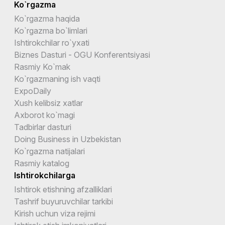
Ko`rgazma
Ko`rgazma haqida
Ko`rgazma bo`limlari
Ishtirokchilar ro`yxati
Biznes Dasturi - OGU Konferentsiyasi
Rasmiy Ko`mak
Ko`rgazmaning ish vaqti
ExpoDaily
Xush kelibsiz xatlar
Axborot ko`magi
Tadbirlar dasturi
Doing Business in Uzbekistan
Ko`rgazma natijalari
Rasmiy katalog
Ishtirokchilarga
Ishtirok etishning afzalliklari
Tashrif buyuruvchilar tarkibi
Kirish uchun viza rejimi