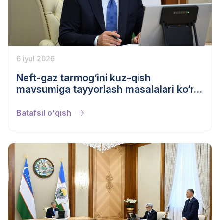
6 iyul 2026
Neft-gaz tarmog‘ini kuz-qish
mavsumiga tayyorlash masalalari ko‘rib
chiqildi
Batafsil o'qish