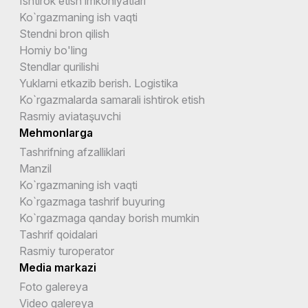
Ishtirok etish imkoniyatlari
Ko`rgazmaning ish vaqti
Stendni bron qilish
Homiy bo'ling
Stendlar qurilishi
Yuklarni etkazib berish. Logistika
Ko`rgazmalarda samarali ishtirok etish
Rasmiy aviataşuvchi
Mehmonlarga
Tashrifning afzalliklari
Manzil
Ko`rgazmaning ish vaqti
Ko`rgazmaga tashrif buyuring
Ko`rgazmaga qanday borish mumkin
Tashrif qoidalari
Rasmiy turoperator
Media markazi
Foto galereya
Video galereya