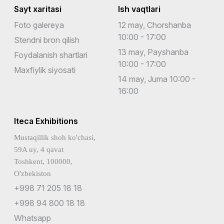
Sayt xaritasi
Ish vaqtlari
Foto galereya
12 may, Chorshanba
10:00 - 17:00
Stendni bron qilish
13 may, Payshanba
Foydalanish shartlari
10:00 - 17:00
Maxfiylik siyosati
14 may, Juma 10:00 -
16:00
Iteca Exhibitions
Mustaqillik shoh ko'chasi,
59A uy, 4 qavat
Toshkent, 100000,
O'zbekiston
+998 71 205 18 18
+998 94 800 18 18
Whatsapp