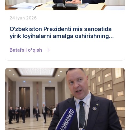
24 iyun 2026
O‘zbekiston Prezidenti mis sanoatida
yirik loyihalarni amalga oshirishning
borishini ko‘zdan kechirdi
Batafsil o'qish