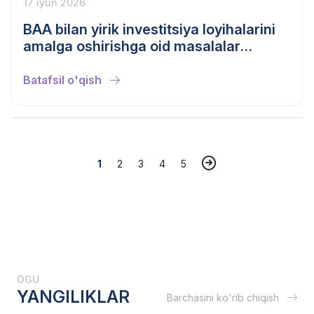
17 iyun 2026
BAA bilan yirik investitsiya loyihalarini
amalga oshirishga oid masalalar
muhokama qilindi
Batafsil o'qish
1
2
3
4
5
OGU
YANGILIKLAR
Barchasini ko'rib chiqish