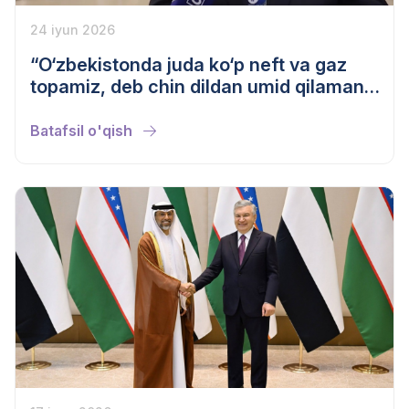
24 iyun 2026
“O‘zbekistonda juda ko‘p neft va gaz
topamiz, deb chin dildan umid qilaman”,
- BP vakili
Batafsil o'qish