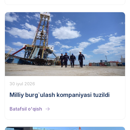
30 iyul 2026
Milliy burg`ulash kompaniyasi tuzildi
Batafsil o'qish