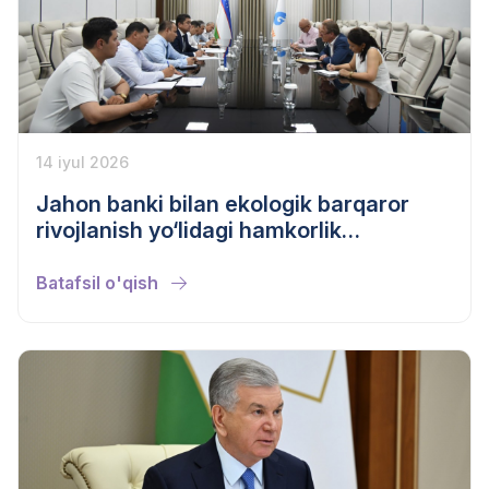
14 iyul 2026
Jahon banki bilan ekologik barqaror
rivojlanish yo‘lidagi hamkorlik
istiqbollari muhokama qilindi
Batafsil o'qish