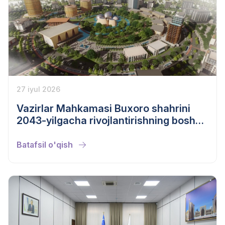
27 iyul 2026
Vazirlar Mahkamasi Buxoro shahrini
2043-yilgacha rivojlantirishning bosh
rejasini tasdiqladi
Batafsil o'qish