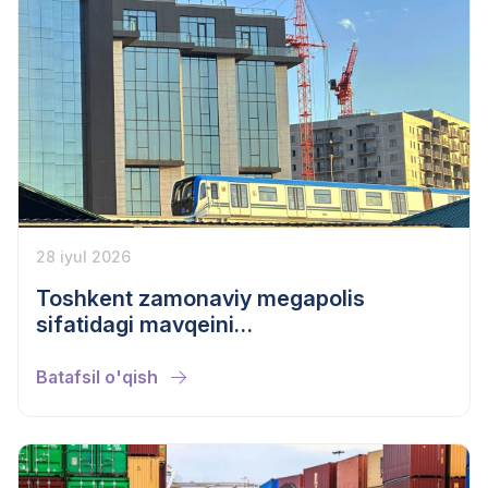
28 iyul 2026
Toshkent zamonaviy megapolis
sifatidagi mavqeini
mustahkamlamoqda
Batafsil o'qish