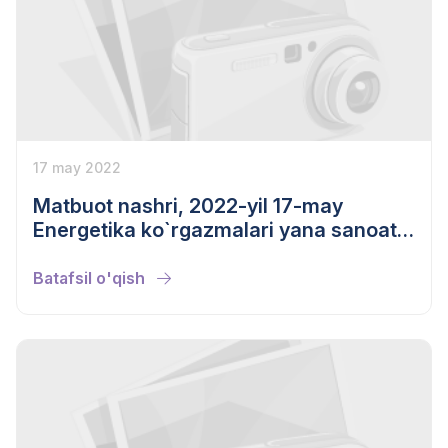
17 may 2022
Matbuot nashri, 2022-yil 17-may
Energetika ko`rgazmalari yana sanoat
yutuqlarini namoyish etish va biznes
muloqot markaziga aylanadi
Batafsil o'qish