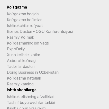
Ko`rgazma
Ko`rgazma haqida
Ko`rgazma bo`limlari
Ishtirokchilar ro`yxati
Biznes Dasturi - OGU Konferentsiyasi
Rasmiy Ko`mak
Ko`rgazmaning ish vaqti
ExpoDaily
Xush kelibsiz xatlar
Axborot ko`magi
Tadbirlar dasturi
Doing Business in Uzbekistan
Ko`rgazma natijalari
Rasmiy katalog
Ishtirokchilarga
Ishtirok etishning afzalliklari
Tashrif buyuruvchilar tarkibi
Kirish uchun viza rejimi