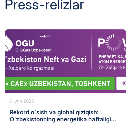
Press-relizlar
9 iyun 2026
Rekord o`sish va global qiziqish:
O`zbekistonning energetika haftaligi
2026 qanday o`tdi