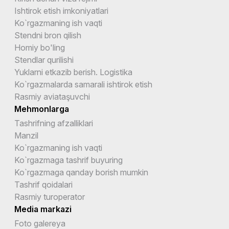
Ishtirok etish imkoniyatlari
Ko`rgazmaning ish vaqti
Stendni bron qilish
Homiy bo'ling
Stendlar qurilishi
Yuklarni etkazib berish. Logistika
Ko`rgazmalarda samarali ishtirok etish
Rasmiy aviataşuvchi
Mehmonlarga
Tashrifning afzalliklari
Manzil
Ko`rgazmaning ish vaqti
Ko`rgazmaga tashrif buyuring
Ko`rgazmaga qanday borish mumkin
Tashrif qoidalari
Rasmiy turoperator
Media markazi
Foto galereya