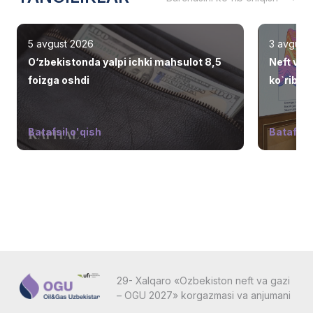
5 avgust 2026
3 avgust
O‘zbekistonda yalpi ichki mahsulot 8,5
Neft va 
foizga oshdi
ko`rib ch
Batafsil o'qish
Batafsil 
29- Xalqaro «Ozbekiston neft va gazi
– OGU 2027» korgazmasi va anjumani