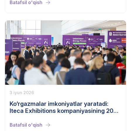
Batafsil o'qish
3 iyun 2026
Ko‘rgazmalar imkoniyatlar yaratadi:
Iteca Exhibitions kompaniyasining 2026
yil bahor mavsumi natijalari
Batafsil o'qish