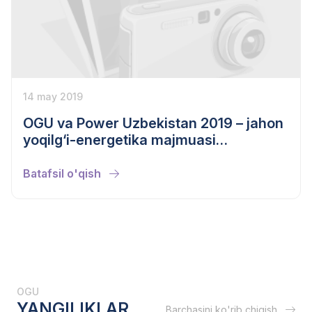
14 may 2019
OGU va Power Uzbekistan 2019 – jahon
yoqilg‘i-energetika majmuasi
yutuqlarining yetakchi namoyishi!
Batafsil o'qish
OGU
YANGILIKLAR
Barchasini ko'rib chiqish