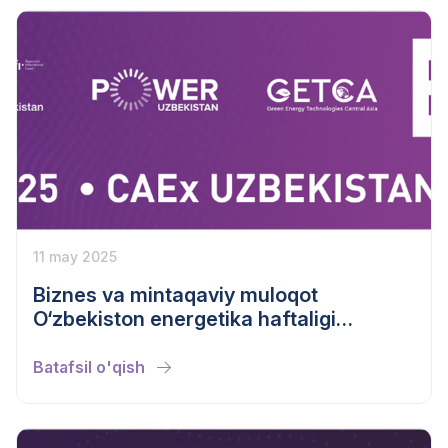
11 may 2025
Biznes va mintaqaviy muloqot
O‘zbekiston energetika haftaligi
doirasida sa`y-harakatlarini
birlashtirmoqda
Batafsil o'qish