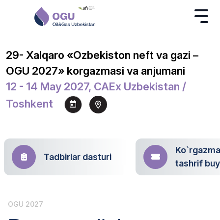
29- Xalqaro «Ozbekiston neft va gazi –
OGU 2027» korgazmasi va anjumani
12 - 14 May 2027, CAEx Uzbekistan /
Toshkent
Ko`rgazm
Tadbirlar dasturi
tashrif bu
OGU 2027