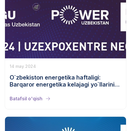
14 may 2024
O`zbekiston energetika haftaligi:
Barqaror energetika kelajagi yo`llarini
izlash
Batafsil o'qish