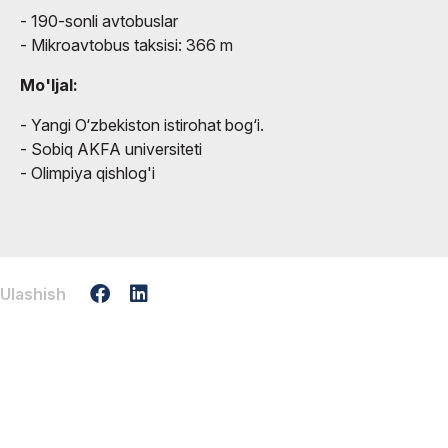
- 190-sonli avtobuslar
- Mikroavtobus taksisi: 366 m
Mo'ljal:
- Yangi O‘zbekiston istirohat bog‘i.
- Sobiq AKFA universiteti
- Olimpiya qishlog'i
Ulashish