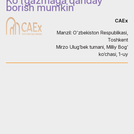
Ko`rgazmaga qanday
borish mumkin
CAEx
Manzil: O'zbekiston Respublikasi,
Toshkent
Mirzo Ulug‘bek tumani, Milliy Bog‘
ko‘chasi, 1-uy