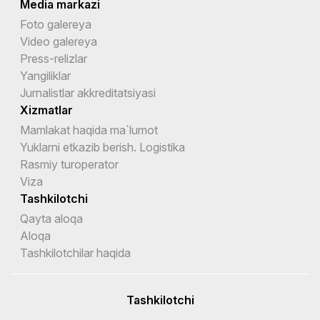
Media markazi
Foto galereya
Video galereya
Press-relizlar
Yangiliklar
Jurnalistlar akkreditatsiyasi
Xizmatlar
Mamlakat haqida ma`lumot
Yuklarni etkazib berish. Logistika
Rasmiy turoperator
Viza
Tashkilotchi
Qayta aloqa
Aloqa
Tashkilotchilar haqida
Tashkilotchi