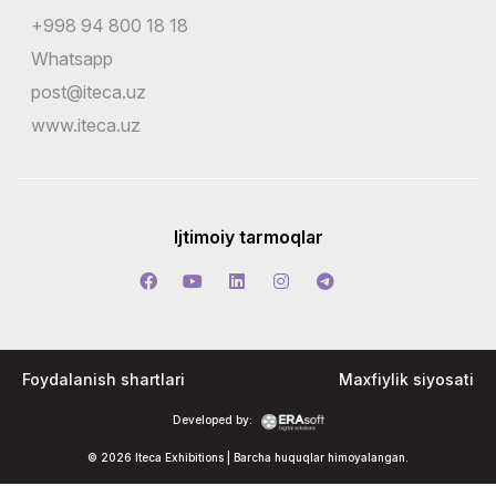
+998 94 800 18 18
Whatsapp
post@iteca.uz
www.iteca.uz
Ijtimoiy tarmoqlar
Foydalanish shartlari
Maxfiylik siyosati
Developed by:
© 2026 Iteca Exhibitions | Barcha huquqlar himoyalangan.