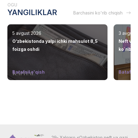
OGU
YANGILIKLAR
Barchasini ko'rib chiqish
5 avgust 2026
3 avgust
O‘zbekistonda yalpi ichki mahsulot 8,5
Neft va 
foizga oshdi
ko`rib ch
Batafsil o'qish
Batafsil 
29- Xalqaro «Ozbekiston neft va gazi