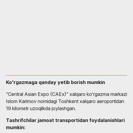
Ko'rgazmaga qanday yetib borish mumkin
“Central Asian Expo (CAEx)” xalqaro koʻrgazma markazi
Islom Karimov nomidagi Toshkent xalqaro aeroportidan
19 kilometr uzoqlikda joylashgan.
Tashrifchilar jamoat transportidan foydalanishlari
mumkin: