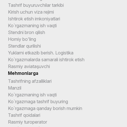
Tashrif buyuruvchilar tarkibi
Kirish uchun viza rejimi
Ishtirok etish imkoniyatlari
Ko`rgazmaning ish vaqti
Stendni bron qilish
Homiy bo'ling
Stendlar qurilishi
Yuklarni etkazib berish. Logistika
Ko`rgazmalarda samarali ishtirok etish
Rasmiy aviataşuvchi
Mehmonlarga
Tashrifning afzalliklari
Manzil
Ko`rgazmaning ish vaqti
Ko`rgazmaga tashrif buyuring
Ko`rgazmaga qanday borish mumkin
Tashrif qoidalari
Rasmiy turoperator