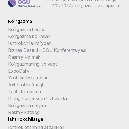
– OGU 2027» korgazmasi va anjumani
Ko`rgazma
Ko`rgazma haqida
Ko`rgazma bo`limlari
Ishtirokchilar ro`yxati
Biznes Dasturi - OGU Konferentsiyasi
Rasmiy Ko`mak
Ko`rgazmaning ish vaqti
ExpoDaily
Xush kelibsiz xatlar
Axborot ko`magi
Tadbirlar dasturi
Doing Business in Uzbekistan
Ko`rgazma natijalari
Rasmiy katalog
Ishtirokchilarga
Ishtirok etishning afzalliklari