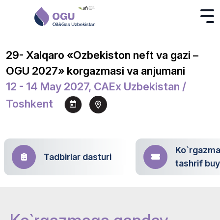
29- Xalqaro «Ozbekiston neft va gazi –
OGU 2027» korgazmasi va anjumani
12 - 14 May 2027, CAEx Uzbekistan /
Toshkent
Ko`rgazm
Tadbirlar dasturi
tashrif bu