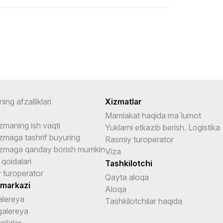
ning afzalliklari
Xizmatlar
Mamlakat haqida ma`lumot
zmaning ish vaqti
Yuklarni etkazib berish. Logistika
zmaga tashrif buyuring
Rasmiy turoperator
zmaga qanday borish mumkin
Viza
 qoidalari
Tashkilotchi
 turoperator
Qayta aloqa
 markazi
Aloqa
alereya
Tashkilotchilar haqida
galereya
elizlar