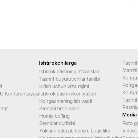
Ishtirokchilarga
Tashrif
Manzil
Ishtirok etishning afzalliklari
Ko`rga
i
Tashrif buyuruvchilar tarkibi
Ko`rga
i
Kirish uchun viza rejimi
Ko`rga
U Konferentsiyasi
Ishtirok etish imkoniyatlari
Tashrif
Ko`rgazmaning ish vaqti
Rasmiy
aqti
Stendni bron qilish
Media
Homiy bo'ling
Stendlar qurilishi
Foto g
Yuklarni etkazib berish. Logistika
Video 
Ko`rgazmalarda samarali ishtirok etish
Press-r