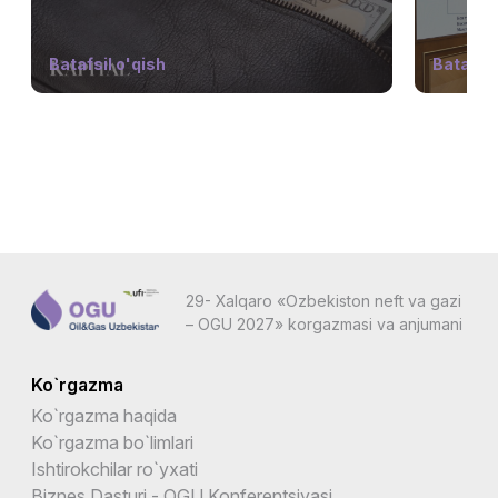
Batafsil o'qish
Batafsil
29- Xalqaro «Ozbekiston neft va gazi
– OGU 2027» korgazmasi va anjumani
Ko`rgazma
Ko`rgazma haqida
Ko`rgazma bo`limlari
Ishtirokchilar ro`yxati
Biznes Dasturi - OGU Konferentsiyasi