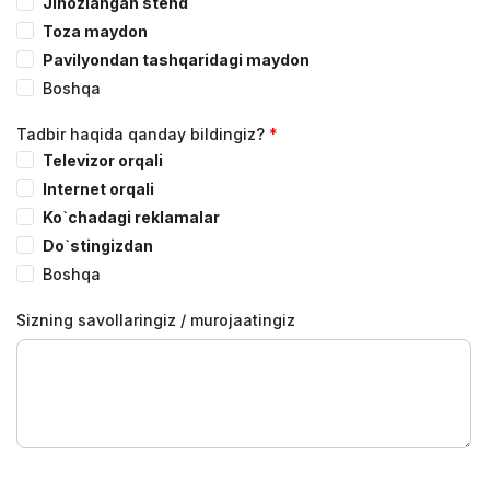
Jihozlangan stend
Toza maydon
Pavilyondan tashqaridagi maydon
Boshqa
Tadbir haqida qanday bildingiz?
Televizor orqali
Internet orqali
Ko`chadagi reklamalar
Do`stingizdan
Boshqa
Sizning savollaringiz / murojaatingiz