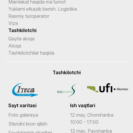
Mamlakat haqida ma`lumot
Yuklarni etkazib berish. Logistika
Rasmiy turoperator
Viza
Tashkilotchi
Qayta aloqa
Aloqa
Tashkilotchilar haqida
Tashkilotchi
Sayt xaritasi
Ish vaqtlari
Foto galereya
12 may, Chorshanba
10:00 - 17:00
Stendni bron qilish
13 may, Payshanba
Foydalanish shartlari