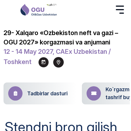
29- Xalqaro «Ozbekiston neft va gazi –
OGU 2027» korgazmasi va anjumani
12 - 14 May 2027, CAEx Uzbekistan /
Toshkent
Ko`rgazm
Tadbirlar dasturi
tashrif bu
Stendni bron qilish