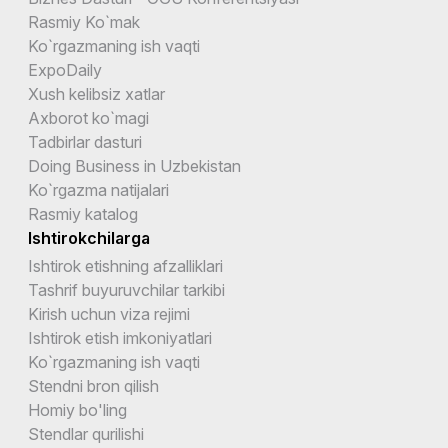
Rasmiy Ko`mak
Ko`rgazmaning ish vaqti
ExpoDaily
Xush kelibsiz xatlar
Axborot ko`magi
Tadbirlar dasturi
Doing Business in Uzbekistan
Ko`rgazma natijalari
Rasmiy katalog
Ishtirokchilarga
Ishtirok etishning afzalliklari
Tashrif buyuruvchilar tarkibi
Kirish uchun viza rejimi
Ishtirok etish imkoniyatlari
Ko`rgazmaning ish vaqti
Stendni bron qilish
Homiy bo'ling
Stendlar qurilishi