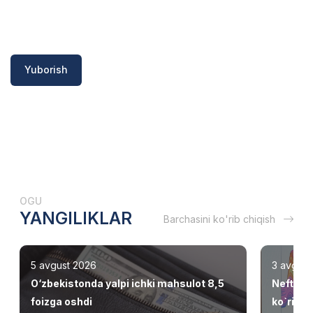
Yuborish
OGU
YANGILIKLAR
Barchasini ko'rib chiqish
5 avgust 2026
3 avgust
O‘zbekistonda yalpi ichki mahsulot 8,5
Neft va 
foizga oshdi
ko`rib ch