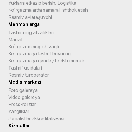
Yuklarni etkazib berish. Logistika
Ko`rgazmalarda samarali ishtirok etish
Rasmiy aviataşuvchi
Mehmonlarga
Tashrifning afzalliklari
Manzil
Ko`rgazmaning ish vaqti
Ko`rgazmaga tashrif buyuring
Ko`rgazmaga qanday borish mumkin
Tashrif qoidalari
Rasmiy turoperator
Media markazi
Foto galereya
Video galereya
Press-relizlar
Yangiliklar
Jurnalistlar akkreditatsiyasi
Xizmatlar