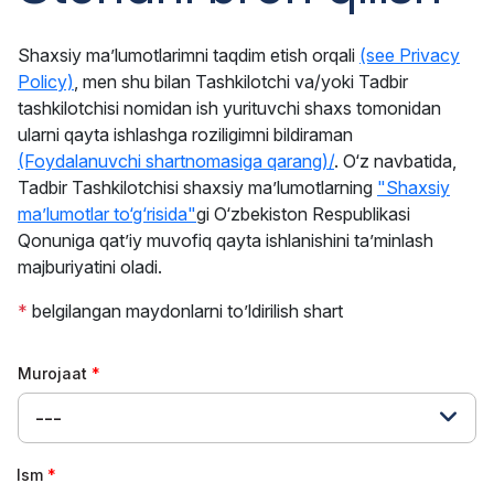
Shaxsiy maʼlumotlarimni taqdim etish orqali
(see Privacy
Policy)
, men shu bilan Tashkilotchi va/yoki Tadbir
tashkilotchisi nomidan ish yurituvchi shaxs tomonidan
ularni qayta ishlashga roziligimni bildiraman
(Foydalanuvchi shartnomasiga qarang)/
. O‘z navbatida,
Tadbir Tashkilotchisi shaxsiy ma’lumotlarning
"Shaxsiy
ma’lumotlar to‘g‘risida"
gi O‘zbekiston Respublikasi
Qonuniga qat’iy muvofiq qayta ishlanishini ta’minlash
majburiyatini oladi.
*
belgilangan maydonlarni to’ldirilish shart
Murojaat
---
Ism