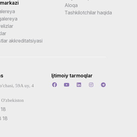
 markazi
Aloqa
alereya
Tashkilotchilar haqida
galereya
elizlar
klar
stlar akkreditatsiyasi
ns
Ijtimoiy tarmoqlar
o'chasi, 59A uy, 4
 O'zbekiston
 18
 18