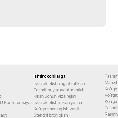
Ishtirokchilarga
Tashrif
Manzil
Ishtirok etishning afzalliklari
Ko`rga
i
Tashrif buyuruvchilar tarkibi
Ko`rga
i
Kirish uchun viza rejimi
Ko`rga
U Konferentsiyasi
Ishtirok etish imkoniyatlari
Tashrif
Ko`rgazmaning ish vaqti
Rasmiy
aqti
Stendni bron qilish