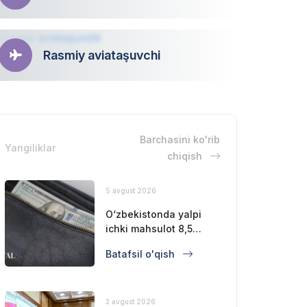
Rasmiy aviataşuvchi
Barchasini ko'rib
Yangiliklar
chiqish
5 avgust 2026
O‘zbekistonda yalpi
ichki mahsulot 8,5
foizga oshdi
Batafsil o'qish
3 avgust 2026