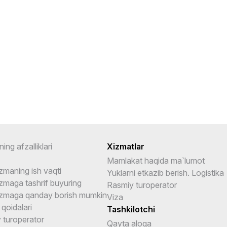
ning afzalliklari
Xizmatlar
Mamlakat haqida ma`lumot
zmaning ish vaqti
Yuklarni etkazib berish. Logistika
zmaga tashrif buyuring
Rasmiy turoperator
zmaga qanday borish mumkin
Viza
 qoidalari
Tashkilotchi
 turoperator
Qayta aloqa