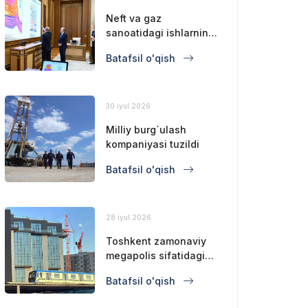
Neft va gaz
sanoatidagi ishlarning
holati ko`rib chiqildi
Batafsil o'qish
30 iyul 2026
Milliy burg`ulash
kompaniyasi tuzildi
Batafsil o'qish
28 iyul 2026
Toshkent zamonaviy
megapolis sifatidagi
mavqeini
Batafsil o'qish
mustahkamlamoqda