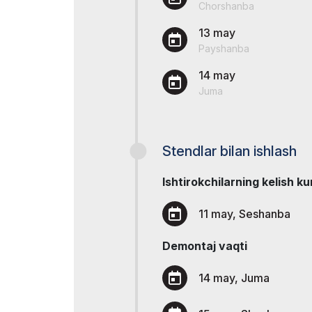
Chorshanba
ishtirok e
Doing Business in
13 may
Rasmiy a
Uzbekistan
Payshanba
Ko`rgazma natijalari
14 may
Juma
Rasmiy katalog
Stendlar bilan ishlash
Ishtirokchilarning kelish ku
11 may, Seshanba
Demontaj vaqti
14 may, Juma