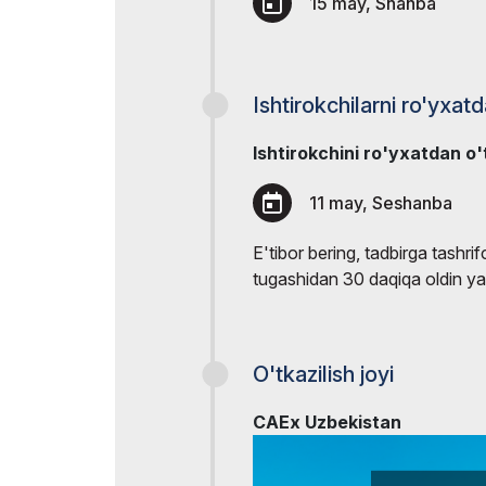
15 may, Shanba
Ishtirokchilarni ro'yxat
Ishtirokchini ro'yxatdan o'
11 may, Seshanba
E'tibor bering, tadbirga tashrifc
tugashidan 30 daqiqa oldin ya
O'tkazilish joyi
CAEx Uzbekistan