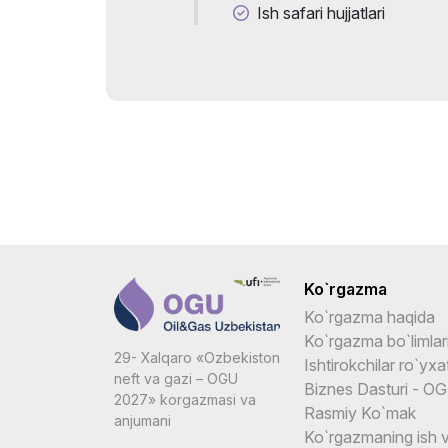
Ish safari hujjatlari
Ko`rgazma
Ko`rgazma haqida
Ko`rgazma bo`limlar
29- Xalqaro «Ozbekiston
Ishtirokchilar ro`yxat
neft va gazi – OGU
Biznes Dasturi - OG
2027» korgazmasi va
Rasmiy Ko`mak
anjumani
Ko`rgazmaning ish v