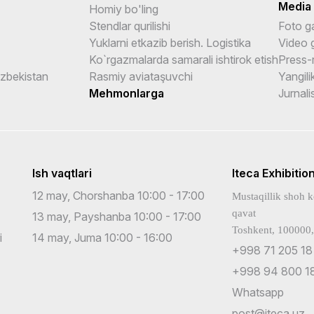
Media
Homiy bo'ling
Stendlar qurilishi
Foto g
Yuklarni etkazib berish. Logistika
Video 
Ko`rgazmalarda samarali ishtirok etish
Press-r
Uzbekistan
Rasmiy aviataşuvchi
Yangili
Mehmonlarga
Jurnali
Ish vaqtlari
Iteca Exhibitio
12 may, Chorshanba 10:00 - 17:00
Mustaqillik shoh k
qavat
13 may, Payshanba 10:00 - 17:00
Toshkent, 100000,
i
14 may, Juma 10:00 - 16:00
+998 71 205 18
+998 94 800 18
Whatsapp
post@iteca.uz