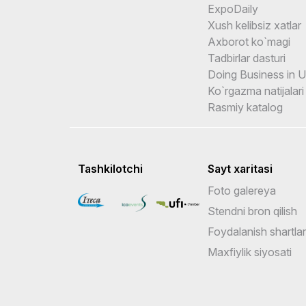
ExpoDaily
Xush kelibsiz xatlar
Axborot ko`magi
Tadbirlar dasturi
Doing Business in 
Ko`rgazma natijalari
Rasmiy katalog
Tashkilotchi
Sayt xaritasi
Foto galereya
Stendni bron qilish
Foydalanish shartlar
Maxfiylik siyosati