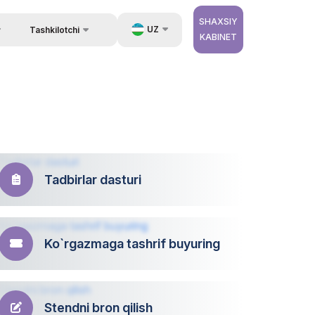
SHAXSIY
UZ
Tashkilotchi
KABINET
Qayta aloqa
ida ma`lumot
EN
Aloqa
ib berish.
RU
Tashkilotchilar haqida
ZH
erator
Tadbirlar dasturi
Ko`rgazmaga tashrif buyuring
Stendni bron qilish