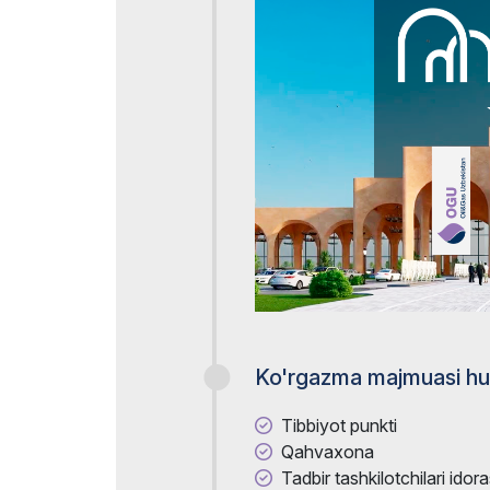
Ko'rgazma majmuasi hud
Tibbiyot punkti
Qahvaxona
Tadbir tashkilotchilari idora