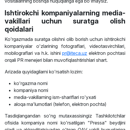
vositalarining boshqa huquqlariga ega bo'lmaysiz.
Ishtirokchi kompaniyalarning media-
vakillari uchun suratga olish
qoidalari
Ko'rgazmada suratga olishni olib borish uchun ishtirokchi
kompaniyalar o'zlarining fotograflari, videotasvirchilari,
mobilograflari va h.k. ishini
pr@iteca.uz
elektron pochtasi
orqali PR menejeri bilan muvofiqlashtirishlari shart.
Arizada quyidagilarni ko'rsatish lozim:
ko'rgazma nomi
kompaniya nomi
media-vakillarning ism-shariflari ro'yxati
aloqa ma'lumotlari (telefon, elektron pochta)
Tasdiqlangandan so'ng mutaxassisingiz Tashkilotchilar
ofisida kompaniya nomi ko'rsatilgan "Pressa" beydjini
oladi va akkreditatsiyadan o'tgan OAV vakili huquqlariga