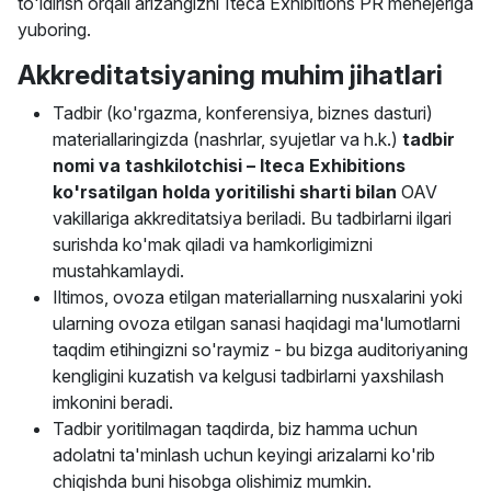
to'ldirish orqali arizangizni Iteca Exhibitions PR menejeriga
yuboring.
Akkreditatsiyaning muhim jihatlari
Tadbir (ko'rgazma, konferensiya, biznes dasturi)
materiallaringizda (nashrlar, syujetlar va h.k.)
tadbir
nomi va tashkilotchisi – Iteca Exhibitions
ko'rsatilgan holda yoritilishi sharti bilan
OAV
vakillariga akkreditatsiya beriladi. Bu tadbirlarni ilgari
surishda ko'mak qiladi va hamkorligimizni
mustahkamlaydi.
Iltimos, ovoza etilgan materiallarning nusxalarini yoki
ularning ovoza etilgan sanasi haqidagi ma'lumotlarni
taqdim etihingizni so'raymiz - bu bizga auditoriyaning
kengligini kuzatish va kelgusi tadbirlarni yaxshilash
imkonini beradi.
Tadbir yoritilmagan taqdirda, biz hamma uchun
adolatni ta'minlash uchun keyingi arizalarni ko'rib
chiqishda buni hisobga olishimiz mumkin.