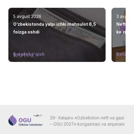
5 avgust 2026
3 avgust
O‘zbekistonda yalpi ichki mahsulot 8,5
Neft va 
foizga oshdi
ko`rib ch
Batafsil o'qish
Batafsil
29- Xalqaro «Ozbekiston neft va gazi
– OGU 2027» korgazmasi va anjumani