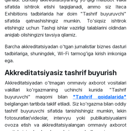
sifatida ishtirok etishi taqiqlanadi, ammo siz Iteca
Exhibitions tadbirlarida har doim "Tashrif buyuruvchi"
sifatida qatnashishingiz mumkin. To'siqsiz ishtirok
etishingiz uchun Tashqi ishlar vazirligi talablarini oldindan
aniqlab olishingizni tavsiya qilamiz.
Barcha akkreditatsiyadan o'tgan jurnalistlar biznes dasturi
tadbirlariga, shuningdek, Wi-Fi tarmog'iga kirish imkoniga
ega.
Akkreditatsiyasiz tashrif buyurish
Akkreditatsiyadan o'tmagan ommaviy axborot vositalari
vakillari ko'rgazmaning uchinchi kunida "Tashrif
buyuruvchi" maqomi bilan
"Tashrif qoidalari
da"
belgilangan tartibda taklif etiladi. Siz ko'rgazma bilan oddiy
tashrif buyuruvchi sifatida tanishishingiz mumkin, lekin
fotosuratlar/videolar, intervyu yoki publikatsiyualarni
ovoza etish va akkreditatsiyalangan ommaviy axborot