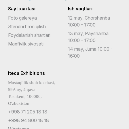
Sayt xaritasi
Ish vaqtlari
Foto galereya
12 may, Chorshanba
10:00 - 17:00
Stendni bron qilish
13 may, Payshanba
Foydalanish shartlari
10:00 - 17:00
Maxfiylik siyosati
14 may, Juma 10:00 -
16:00
Iteca Exhibitions
Mustaqillik shoh ko'chasi,
59A uy, 4 qavat
Toshkent, 100000,
O'zbekiston
+998 71 205 18 18
+998 94 800 18 18
Whatsapp