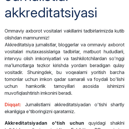
akkreditatsiyasi
Ommaviy axborot vositalari vakillarini tadbirlarimizda kutib
olishdan mamnunmiz!
Akkreditatsiya jurnalistlar, bloggerlar va ommaviy axborot
vositalari mutaxassislariga tadbirlar, matbuot hududlarii,
intervyu olish imkoniyatlari va tashkilotchilardan so'nggi
ma'lumotlarga tezkor kirishda yordam beradigan qulay
vositadir. Shuningdek, bu voqealarni yoritish barcha
tomonlar uchun imkon qadar samarali va foydali bo'lishi
uchun hamkorlik tamoyillari asosida ishimizni
muvofiqlashtirish imkonini beradi.
Diqqat:
Jurnalistlarni akkreditatsiyadan o'tishi shartly
ekanligiga e'tiboringizni qaratamiz.
Akkreditatsiyadan o'tish uchun
quyidagi shaklni