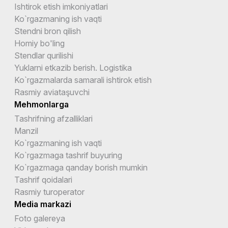
Ishtirok etish imkoniyatlari
Ko`rgazmaning ish vaqti
Stendni bron qilish
Homiy bo'ling
Stendlar qurilishi
Yuklarni etkazib berish. Logistika
Ko`rgazmalarda samarali ishtirok etish
Rasmiy aviataşuvchi
Mehmonlarga
Tashrifning afzalliklari
Manzil
Ko`rgazmaning ish vaqti
Ko`rgazmaga tashrif buyuring
Ko`rgazmaga qanday borish mumkin
Tashrif qoidalari
Rasmiy turoperator
Media markazi
Foto galereya