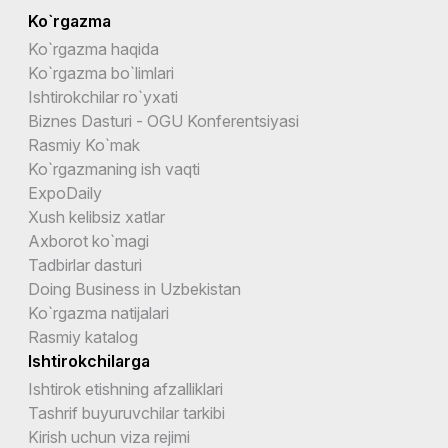
Ko`rgazma
Ko`rgazma haqida
Ko`rgazma bo`limlari
Ishtirokchilar ro`yxati
Biznes Dasturi - OGU Konferentsiyasi
Rasmiy Ko`mak
Ko`rgazmaning ish vaqti
ExpoDaily
Xush kelibsiz xatlar
Axborot ko`magi
Tadbirlar dasturi
Doing Business in Uzbekistan
Ko`rgazma natijalari
Rasmiy katalog
Ishtirokchilarga
Ishtirok etishning afzalliklari
Tashrif buyuruvchilar tarkibi
Kirish uchun viza rejimi