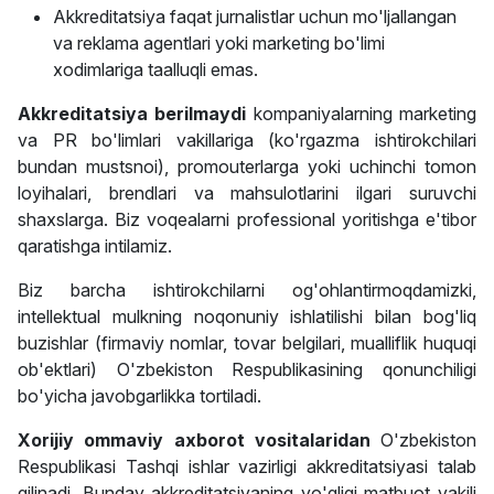
Akkreditatsiya faqat jurnalistlar uchun mo'ljallangan
va reklama agentlari yoki marketing bo'limi
xodimlariga taalluqli emas.
Akkreditatsiya
berilmaydi
kompaniyalarning marketing
va PR bo'limlari vakillariga (ko'rgazma ishtirokchilari
bundan mustsnoi), promouterlarga yoki uchinchi tomon
loyihalari, brendlari va mahsulotlarini ilgari suruvchi
shaxslarga. Biz voqealarni professional yoritishga e'tibor
qaratishga intilamiz.
Biz barcha ishtirokchilarni og'ohlantirmoqdamizki,
intellektual mulkning noqonuniy ishlatilishi bilan bog'liq
buzishlar (firmaviy nomlar, tovar belgilari, mualliflik huquqi
ob'ektlari) O'zbekiston Respublikasining qonunchiligi
bo'yicha javobgarlikka tortiladi.
Xorijiy ommaviy axborot vositalaridan
O'zbekiston
Respublikasi Tashqi ishlar vazirligi akkreditatsiyasi talab
qilinadi. Bunday akkreditatsiyaning yo'qligi matbuot vakili