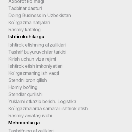
Axborot ko`magi
Tadbirlar dasturi
Doing Business in Uzbekistan
Ko`rgazma natijalari
Rasmiy katalog
Ishtirokchilarga
Ishtirok etishning afzalliklari
Tashrif buyuruvchilar tarkibi
Kirish uchun viza rejimi
Ishtirok etish imkoniyatlari
Ko`rgazmaning ish vaqti
Stendni bron qilish
Homiy bo'ling
Stendlar qurilishi
Yuklarni etkazib berish. Logistika
Ko`rgazmalarda samarali ishtirok etish
Rasmiy aviataşuvchi
Mehmonlarga
Tashrifning afzalliklari