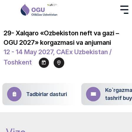
29- Xalqaro «Ozbekiston neft va gazi –
OGU 2027» korgazmasi va anjumani
12 - 14 May 2027, CAEx Uzbekistan /
Toshkent
Ko`rgazm
Tadbirlar dasturi
tashrif bu