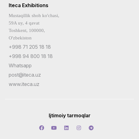
Iteca Exhibitions
Mustaqillik shoh ko'chasi,
59A uy, 4 qavat
Toshkent, 100000,
O'zbekiston
+998 71 205 18 18
+998 94 800 18 18
Whatsapp
post@iteca.uz
www.iteca.uz
Ijtimoiy tarmoqlar