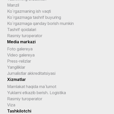
Manzil
Ko`rgazmaning ish vaqti
Ko`rgazmaga tashrif buyuring
Ko`rgazmaga qanday borish mumkin
Tashrif qoidalari
Rasmiy turoperator
Media markazi
Foto galereya
Video galereya
Press-relizlar
Yangiliklar
Jurnalistlar akkreditatsiyasi
Xizmatlar
Mamlakat haqida ma`lumot
Yuklarni etkazib berish. Logistika
Rasmiy turoperator
Viza
Tashkilotchi