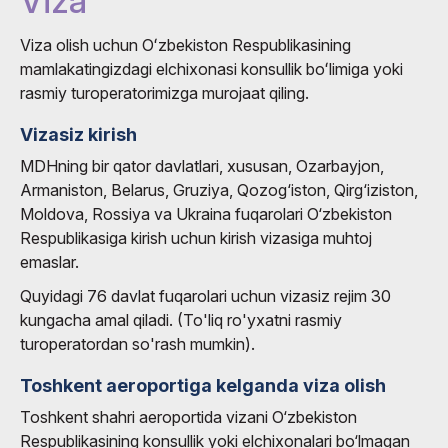
Viza
Viza olish uchun Oʻzbekiston Respublikasining
mamlakatingizdagi elchixonasi konsullik boʻlimiga yoki
rasmiy turoperatorimizga murojaat qiling.
Vizasiz kirish
MDHning bir qator davlatlari, xususan, Ozarbayjon,
Armaniston, Belarus, Gruziya, Qozog‘iston, Qirg‘iziston,
Moldova, Rossiya va Ukraina fuqarolari O‘zbekiston
Respublikasiga kirish uchun kirish vizasiga muhtoj
emaslar.
Quyidagi 76 davlat fuqarolari uchun vizasiz rejim 30
kungacha amal qiladi. (To'liq ro'yxatni rasmiy
turoperatordan so'rash mumkin).
Toshkent aeroportiga kelganda viza olish
Toshkent shahri aeroportida vizani O‘zbekiston
Respublikasining konsullik yoki elchixonalari bo‘lmagan