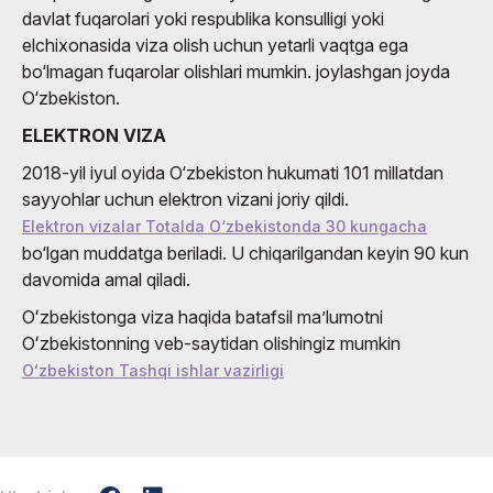
davlat fuqarolari yoki respublika konsulligi yoki
elchixonasida viza olish uchun yetarli vaqtga ega
bo‘lmagan fuqarolar olishlari mumkin. joylashgan joyda
O‘zbekiston.
ELEKTRON VIZA
2018-yil iyul oyida O‘zbekiston hukumati 101 millatdan
sayyohlar uchun elektron vizani joriy qildi.
Elektron vizalar Totalda O‘zbekistonda 30 kungacha
bo‘lgan muddatga beriladi. U chiqarilgandan keyin 90 kun
davomida amal qiladi.
Oʻzbekistonga viza haqida batafsil maʼlumotni
Oʻzbekistonning veb-saytidan olishingiz mumkin
Oʻzbekiston Tashqi ishlar vazirligi