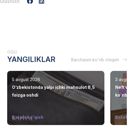
Ulashish
OGU
YANGILIKLAR
Barchasini ko'rib chiqish
5 avgust 2026
3 avgust
O‘zbekistonda yalpi ichki mahsulot 8,5
Neft va 
foizga oshdi
ko`rib ch
Batafsil o'qish
Batafsil 