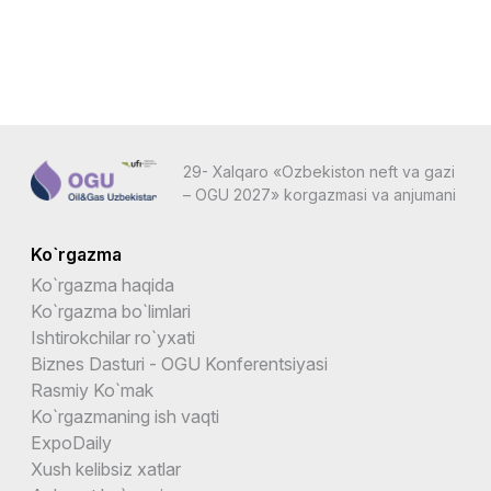
29- Xalqaro «Ozbekiston neft va gazi
– OGU 2027» korgazmasi va anjumani
Ko`rgazma
Ko`rgazma haqida
Ko`rgazma bo`limlari
Ishtirokchilar ro`yxati
Biznes Dasturi - OGU Konferentsiyasi
Rasmiy Ko`mak
Ko`rgazmaning ish vaqti
ExpoDaily
Xush kelibsiz xatlar