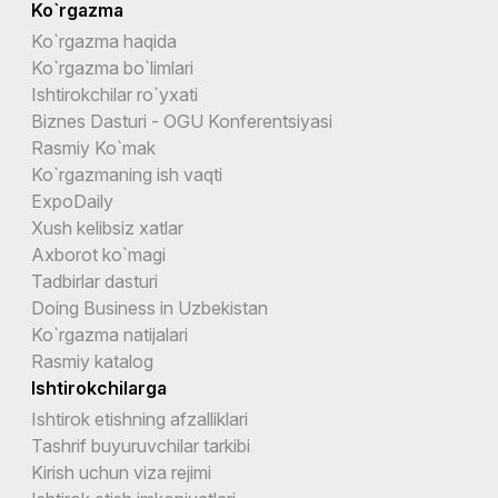
Ko`rgazma
Ko`rgazma haqida
Ko`rgazma bo`limlari
Ishtirokchilar ro`yxati
Biznes Dasturi - OGU Konferentsiyasi
Rasmiy Ko`mak
Ko`rgazmaning ish vaqti
ExpoDaily
Xush kelibsiz xatlar
Axborot ko`magi
Tadbirlar dasturi
Doing Business in Uzbekistan
Ko`rgazma natijalari
Rasmiy katalog
Ishtirokchilarga
Ishtirok etishning afzalliklari
Tashrif buyuruvchilar tarkibi
Kirish uchun viza rejimi