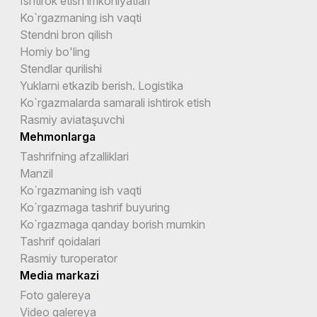
Ishtirok etish imkoniyatlari
Ko`rgazmaning ish vaqti
Stendni bron qilish
Homiy bo'ling
Stendlar qurilishi
Yuklarni etkazib berish. Logistika
Ko`rgazmalarda samarali ishtirok etish
Rasmiy aviataşuvchi
Mehmonlarga
Tashrifning afzalliklari
Manzil
Ko`rgazmaning ish vaqti
Ko`rgazmaga tashrif buyuring
Ko`rgazmaga qanday borish mumkin
Tashrif qoidalari
Rasmiy turoperator
Media markazi
Foto galereya
Video galereya