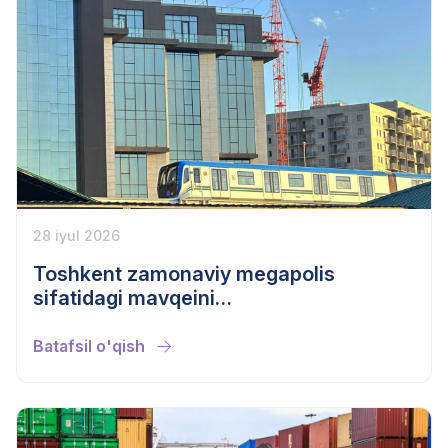
28 iyul 2026
Toshkent zamonaviy megapolis
sifatidagi mavqeini
mustahkamlamoqda
Batafsil o'qish