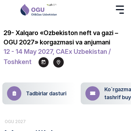
29- Xalqaro «Ozbekiston neft va gazi –
OGU 2027» korgazmasi va anjumani
12 - 14 May 2027, CAEx Uzbekistan /
Toshkent
Ko`rgazm
Tadbirlar dasturi
tashrif bu
OGU 2027