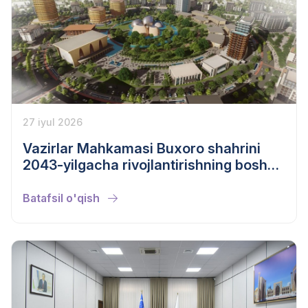
27 iyul 2026
Vazirlar Mahkamasi Buxoro shahrini
2043-yilgacha rivojlantirishning bosh
rejasini tasdiqladi
Batafsil o'qish