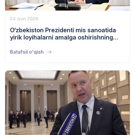
24 iyun 2026
O‘zbekiston Prezidenti mis sanoatida
yirik loyihalarni amalga oshirishning
borishini ko‘zdan kechirdi
Batafsil o'qish