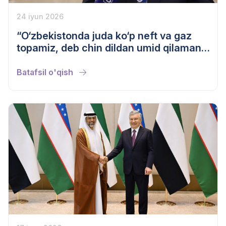
24 iyun 2026
“O‘zbekistonda juda ko‘p neft va gaz
topamiz, deb chin dildan umid qilaman”,
- BP vakili
Batafsil o'qish