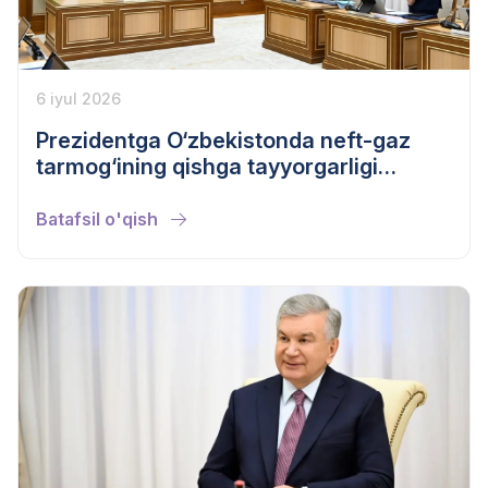
6 iyul 2026
Prezidentga O‘zbekistonda neft-gaz
tarmog‘ining qishga tayyorgarligi
haqida axborot berildi
Batafsil o'qish