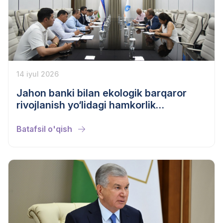
14 iyul 2026
Jahon banki bilan ekologik barqaror
rivojlanish yo‘lidagi hamkorlik
istiqbollari muhokama qilindi
Batafsil o'qish