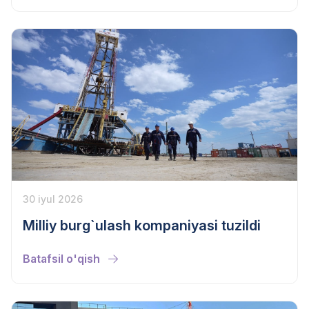
30 iyul 2026
Milliy burg`ulash kompaniyasi tuzildi
Batafsil o'qish