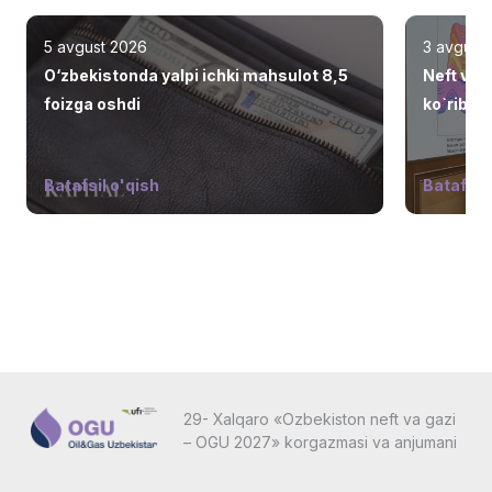
5 avgust 2026
3 avgust
O‘zbekistonda yalpi ichki mahsulot 8,5
Neft va 
foizga oshdi
ko`rib ch
Batafsil o'qish
Batafsil 
29- Xalqaro «Ozbekiston neft va gazi
– OGU 2027» korgazmasi va anjumani