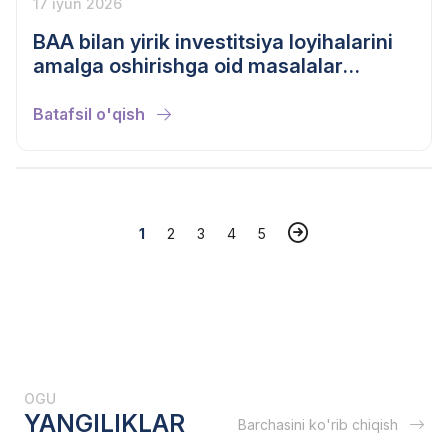
17 iyun 2026
BAA bilan yirik investitsiya loyihalarini
amalga oshirishga oid masalalar
muhokama qilindi
Batafsil o'qish
1
2
3
4
5
OGU
YANGILIKLAR
Barchasini ko'rib chiqish