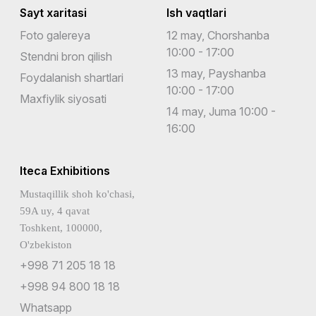
Sayt xaritasi
Ish vaqtlari
Foto galereya
12 may, Chorshanba
10:00 - 17:00
Stendni bron qilish
13 may, Payshanba
Foydalanish shartlari
10:00 - 17:00
Maxfiylik siyosati
14 may, Juma 10:00 -
16:00
Iteca Exhibitions
Mustaqillik shoh ko'chasi,
59A uy, 4 qavat
Toshkent, 100000,
O'zbekiston
+998 71 205 18 18
+998 94 800 18 18
Whatsapp