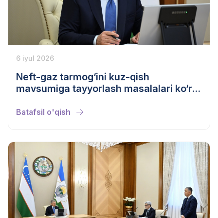
6 iyul 2026
Neft-gaz tarmog‘ini kuz-qish
mavsumiga tayyorlash masalalari ko‘rib
chiqildi
Batafsil o'qish