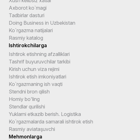
Xush kelibsiz xatlar
Axborot ko`magi
Tadbirlar dasturi
Doing Business in Uzbekistan
Ko`rgazma natijalari
Rasmiy katalog
Ishtirokchilarga
Ishtirok etishning afzalliklari
Tashrif buyuruvchilar tarkibi
Kirish uchun viza rejimi
Ishtirok etish imkoniyatlari
Ko`rgazmaning ish vaqti
Stendni bron qilish
Homiy bo'ling
Stendlar qurilishi
Yuklarni etkazib berish. Logistika
Ko`rgazmalarda samarali ishtirok etish
Rasmiy aviataşuvchi
Mehmonlarga