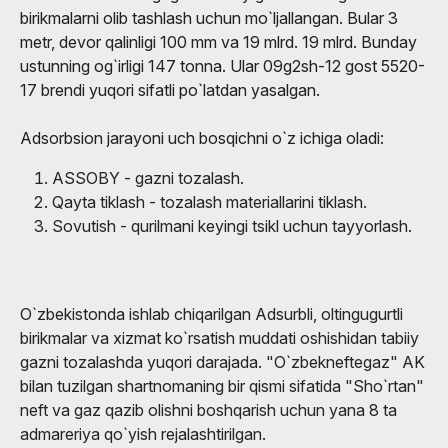
birikmalarni olib tashlash uchun mo`ljallangan. Bular 3
metr, devor qalinligi 100 mm va 19 mlrd. 19 mlrd. Bunday
ustunning og`irligi 147 tonna. Ular 09g2sh-12 gost 5520-
17 brendi yuqori sifatli po`latdan yasalgan.
Adsorbsion jarayoni uch bosqichni o`z ichiga oladi:
ASSOBY - gazni tozalash.
Qayta tiklash - tozalash materiallarini tiklash.
Sovutish - qurilmani keyingi tsikl uchun tayyorlash.
O`zbekistonda ishlab chiqarilgan Adsurbli, oltingugurtli
birikmalar va xizmat ko`rsatish muddati oshishidan tabiiy
gazni tozalashda yuqori darajada. "O`zbekneftegaz" AK
bilan tuzilgan shartnomaning bir qismi sifatida "Sho`rtan"
neft va gaz qazib olishni boshqarish uchun yana 8 ta
admareriya qo`yish rejalashtirilgan.