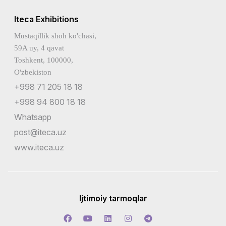
Iteca Exhibitions
Mustaqillik shoh ko'chasi,
59A uy, 4 qavat
Toshkent, 100000,
O'zbekiston
+998 71 205 18 18
+998 94 800 18 18
Whatsapp
post@iteca.uz
www.iteca.uz
Ijtimoiy tarmoqlar