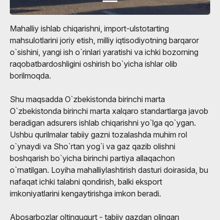
Mahalliy ishlab chiqarishni, import-ulstotarting
mahsulotlarini joriy etish, milliy iqtisodiyotning barqaror
o`sishini, yangi ish o`rinlari yaratishi va ichki bozorning
raqobatbardoshligini oshirish bo`yicha ishlar olib
borilmoqda.
Shu maqsadda O`zbekistonda birinchi marta
O`zbekistonda birinchi marta xalqaro standartlarga javob
beradigan adsurers ishlab chiqarishni yo`lga qo`ygan.
Ushbu qurilmalar tabiiy gazni tozalashda muhim rol
o`ynaydi va Sho`rtan yog`i va gaz qazib olishni
boshqarish bo`yicha birinchi partiya allaqachon
o`rnatilgan. Loyiha mahalliylashtirish dasturi doirasida, bu
nafaqat ichki talabni qondirish, balki eksport
imkoniyatlarini kengaytirishga imkon beradi.
Abosarbozlar oltingugurt - tabiiy gazdan olingan