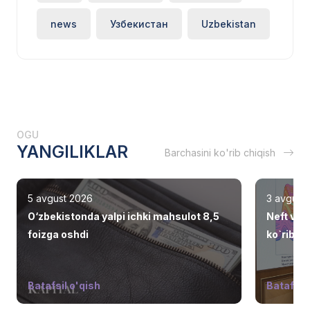
news
Узбекистан
Uzbekistan
OGU
YANGILIKLAR
Barchasini ko'rib chiqish
5 avgust 2026
3 avgust
O‘zbekistonda yalpi ichki mahsulot 8,5
Neft va 
foizga oshdi
ko`rib ch
Batafsil o'qish
Batafsil 