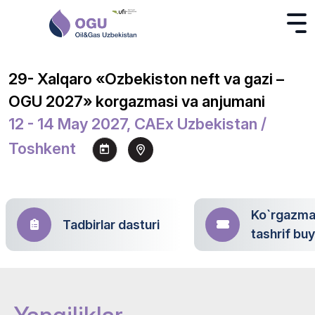
29- Xalqaro «Ozbekiston neft va gazi –
OGU 2027» korgazmasi va anjumani
12 - 14 May 2027, CAEx Uzbekistan /
Toshkent
Ko`rgazm
Tadbirlar dasturi
tashrif bu