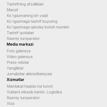
Tashrifning afzalliklari
Manzil
Ko`rgazmaning ish vaqti
Ko`rgazmaga tashrif buyuring
Ko`rgazmaga qanday borish mumkin
Tashrif qoidalari
Rasmiy turoperator
Media markazi
Foto galereya
Video galereya
Press-relizlar
Yangiliklar
Jurnalistlar akkreditatsiyasi
Xizmatlar
Mamlakat haqida ma`lumot
Yuklarni etkazib berish. Logistika
Rasmiy turoperator
Viza