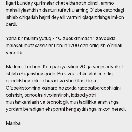
Ilgari bunday qurilmalar chet elda sotib olindi, ammo
mahalliylashtirish dasturi tufayli ularning O`zbekistondagi
ishlab chiqarish hajmi deyarli yarmini qisqartirishga imkon
berdi.
Yana bir muhim yutuq - "O`zbekximmash" zavodida
malakali mutaxassislar uchun 1200 dan ortiq ish o`rinlari
yaratildi.
Ma`lumot uchun: Kompaniya yiliga 20 ga yaqin advokat
ishlab chiqarishga qodir. Bu sizga ichki talabni to`liq
qondirishga imkon beradi va shu bilan birga
O`zbekistonning xalqaro bozorda raqobatbardoshligini
oshirish, sanoatni rivojlantirish, iqtisodiyotni
mustahkamlash va texnologik mustaqillikka erishishga
yordam beradigan eksportni kengaytirishga imkon beradi.
Manba