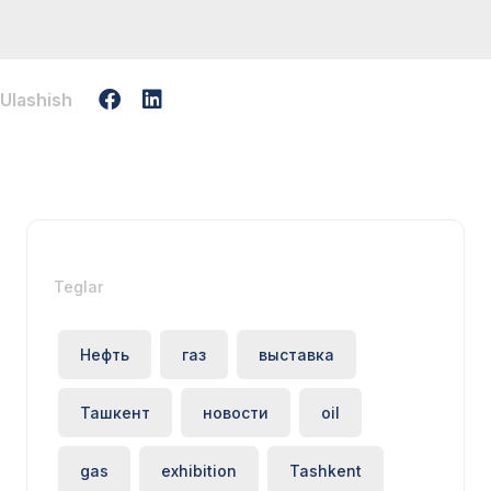
Ulashish
Teglar
Нефть
газ
выставка
Ташкент
новости
oil
gas
exhibition
Tashkent