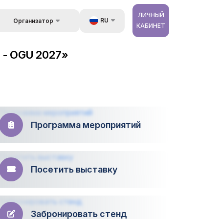
ЛИЧНЫЙ
RU
Организатор
КАБИНЕТ
Обратная связь
UZ
стране
 - OGU 2027»
Kонтакты
EN
 и
луги
Об организаторах
ZH
ур
Программа мероприятий
Посетить выставку
Забронировать стенд