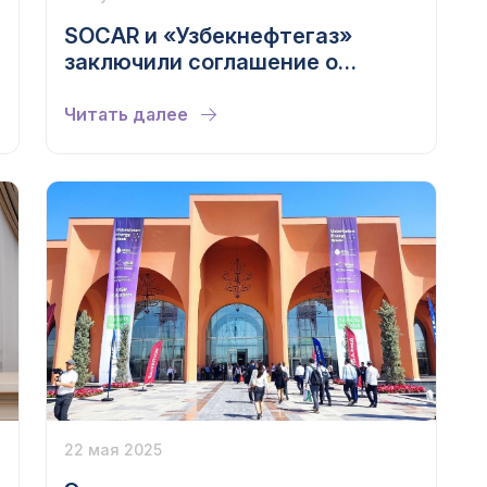
SOCAR и «Узбекнефтегаз»
заключили соглашение о
разделе продукции для
разведки и добычи
Читать далее
углеводородов в Устюртском
регионе
22 мая 2025