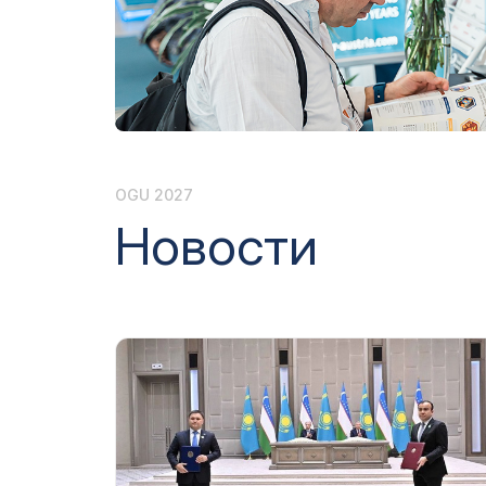
Программа мероприятий
Эффектив
выставк
Doing Business in
Uzbekistan
Официал
авиапере
Итоги выставки
Официальный каталог
OGU 2027
Новости