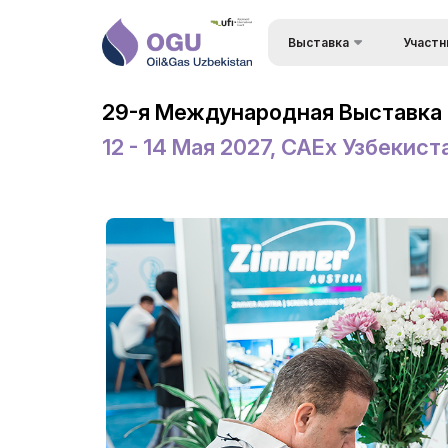
Выставка
Участн
Преимущ
О выставке
29-я Международная Выставка 
Состав 
Разделы выставки
12 - 14 Мая 2027, CAEx Узбекист
Визовый 
Список участников
въезда
Деловая Программа –
Формы уч
Конференция OGU
выставк
Официальная поддержка
Режим р
Режим работы выставки
Заброни
ExpoDaily
Станьте
Приветственные письма
Застрой
Информационная
Доставка
поддержка
Таможен