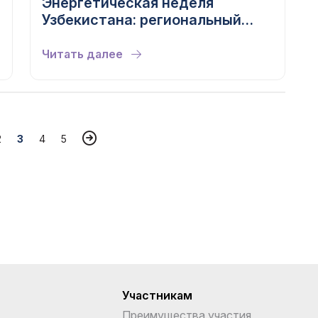
Энергетическая неделя
Узбекистана: региональный
диалог и бизнес объединяют
усилия
Читать далее
2
3
4
5
Участникам
Преимущества участия