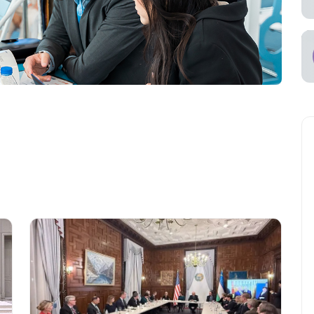
ное участие в
ах
ьный
возчик