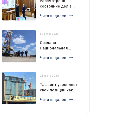
Рассмотрено
состояние дел в
нефтегазовой
Читать далее
отрасли
30 июля 2026
Создана
Национальная
буровая компания
Читать далее
28 июля 2026
Ташкент укрепляет
свои позиции как
современный
Читать далее
мегаполис