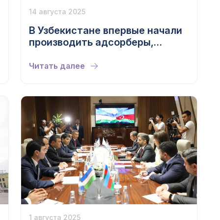
14 августа 2025
В Узбекистане впервые начали
производить адсорберы,
имеющие ключевое значение
для очистки природного газа
Читать далее
1 августа 2025