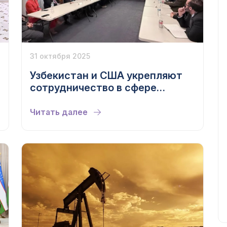
31 октября 2025
Узбекистан и США укрепляют
сотрудничество в сфере
критических минералов и
энергетики
Читать далее