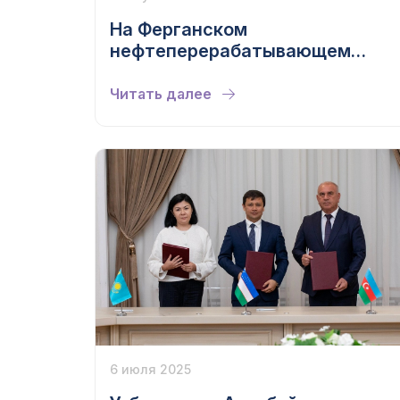
На Ферганском
нефтеперерабатывающем
заводе запущено производство
авиационного топлива Jet A1
Читать далее
6 июля 2025