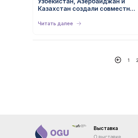
Узбекистан, Азербайджан и
Казахстан создали совместное
предприятие для «зелёного»
энергокоридора
Читать далее
1
Выставка
О выставке