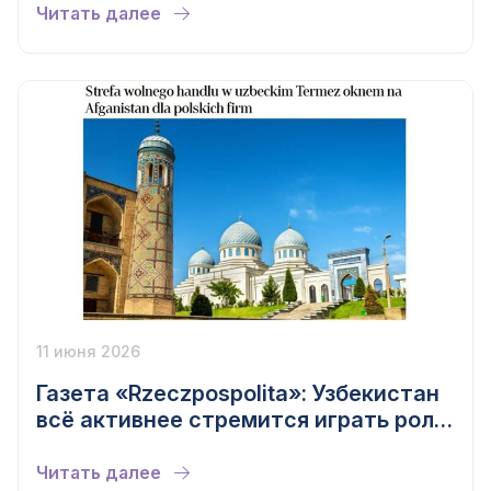
Читать далее
11 июня 2026
Газета «Rzeczpospolita»: Узбекистан
всё активнее стремится играть роль
государства, формирующего
экономический ландшафт
Читать далее