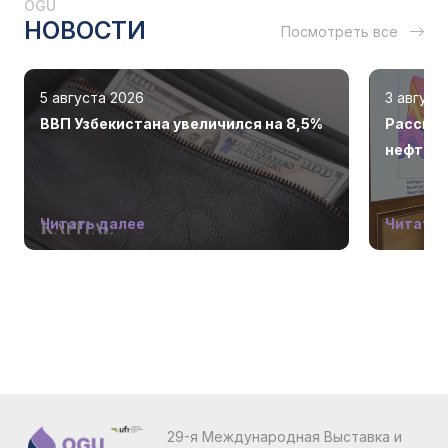
OGU
НОВОСТИ
Посмотреть все
5 августа 2026
3 август
ВВП Узбекистана увеличился на 8,5%
Рассмот
нефтега
Читать далее
Читать 
29-я Международная Выставка и