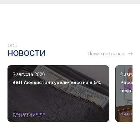
OGU
НОВОСТИ
Посмотреть все
5 августа 2026
3 август
ВВП Узбекистана увеличился на 8,5%
Рассмот
нефтега
Читать далее
Читать 