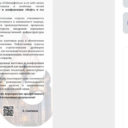
ное участие в
ах
ьный
возчик