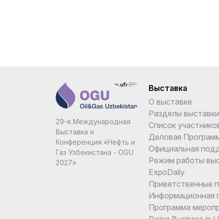
Выставка
О выставке
Разделы выставк
29-я Международная
Список участнико
Выставка и
Деловая Програм
Конференция «Нефть и
Официальная под
Газ Узбекистана - OGU
Режим работы вы
2027»
ExpoDaily
Приветственные 
Информационная 
Программа мероп
Doing Business in 