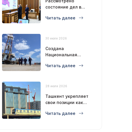
Рассмотрено
состояние дел в
нефтегазовой
Читать далее
отрасли
30 июля 2026
Создана
Национальная
буровая компания
Читать далее
28 июля 2026
Ташкент укрепляет
свои позиции как
современный
Читать далее
мегаполис