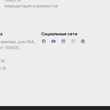
Аккредитация журналистов
ns
Социальные сети
акиллик, дом 59А,
т, 100000,
 18
 18