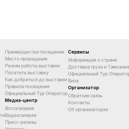
Преимущества посещения
Сервисы
Место проведения
Информация о стране
Режим работы выставки
Доставка груза и Таможен
Посетить выставку
Официальный Тур Операто
Как добраться до выставки
Виза
Правила посещения
Организатор
Официальный Тур Оператор
Обратная связь
Медиа-центр
Kонтакты
Фотогалерея
Об организаторах
ги
Видеогалерея
Пресс-релизы
Новости