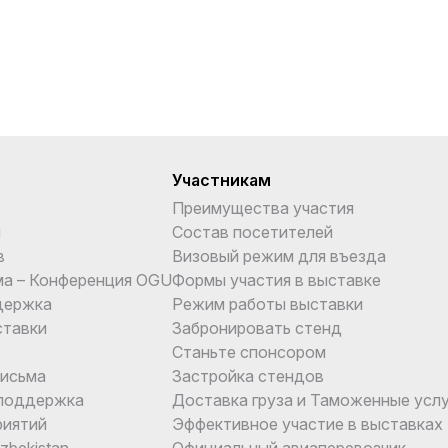
Участникам
Преимущества участия
и
Состав посетителей
в
Визовый режим для въезда
ма – Конференция OGU
Формы участия в выставке
держка
Режим работы выставки
ставки
Забронировать стенд
Станьте спонсором
письма
Застройка стендов
поддержка
Доставка груза и Таможенные услу
риятий
Эффективное участие в выставках
Uzbekistan
Официальный авиаперевозчик