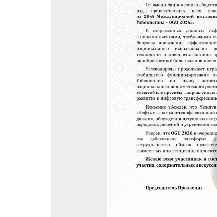
Программа мероприятий
Эффектив
выставк
Doing Business in
Uzbekistan
Официал
авиапере
Итоги выставки
Официальный каталог