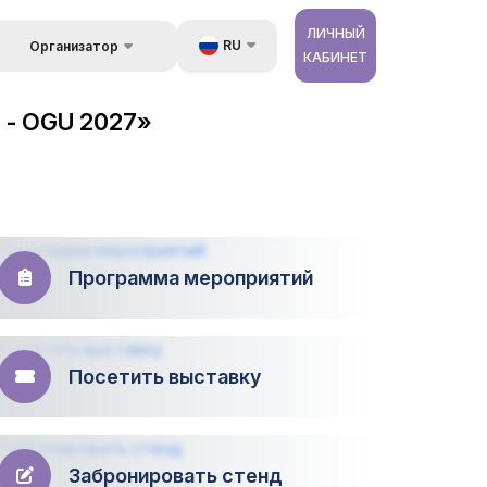
ЛИЧНЫЙ
RU
Организатор
КАБИНЕТ
Обратная связь
UZ
стране
 - OGU 2027»
Kонтакты
EN
 и
луги
Об организаторах
ZH
ур
Программа мероприятий
Посетить выставку
Забронировать стенд