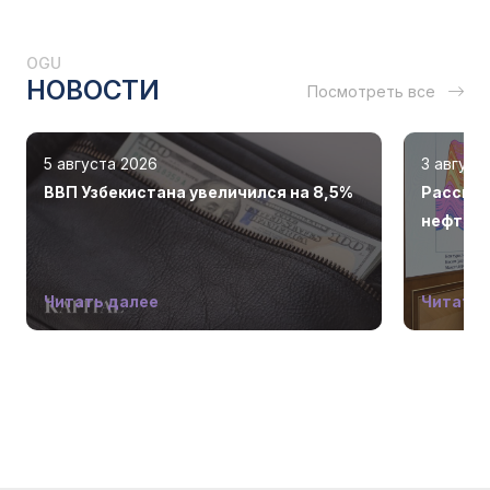
OGU
НОВОСТИ
Посмотреть все
5 августа 2026
3 август
ВВП Узбекистана увеличился на 8,5%
Рассмот
нефтега
Читать далее
Читать 