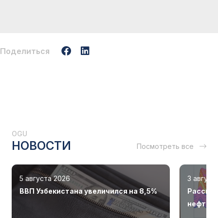
Поделиться
OGU
НОВОСТИ
Посмотреть все
5 августа 2026
3 август
ВВП Узбекистана увеличился на 8,5%
Рассмот
нефтега