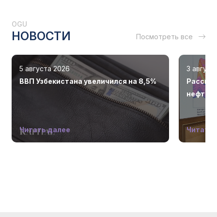
OGU
НОВОСТИ
Посмотреть все
5 августа 2026
3 август
ВВП Узбекистана увеличился на 8,5%
Рассмот
нефтега
Читать далее
Читать 