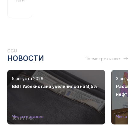
OGU
НОВОСТИ
Посмотреть все
5 августа 2026
3 август
ВВП Узбекистана увеличился на 8,5%
Рассмот
нефтега
Читать далее
Читать 