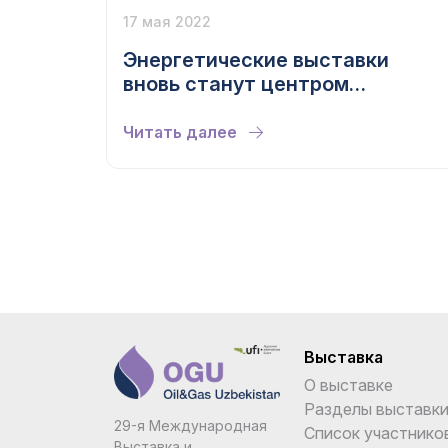
17 мая 2022
Энергетические выставки
вновь станут центром
демонстрации достижений
отрасли и бизнес-диалога
Читать далее
Выставка
О выставке
Разделы выставк
29-я Международная
Список участнико
Выставка и