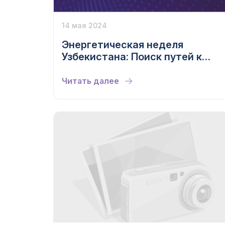
14 мая 2024
Энергетическая неделя
Узбекистана: Поиск путей к
устойчивому энергетическому
будущему
Читать далее