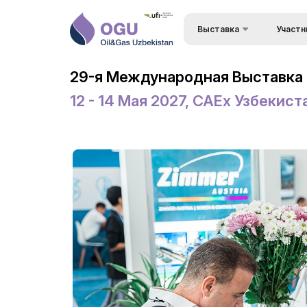
Выставка
Участн
Преимущ
О выставке
29-я Международная Выставка 
Состав 
Разделы выставки
12 - 14 Мая 2027, CAEx Узбекист
Визовый 
Список участников
въезда
Деловая Программа –
Формы уч
Конференция OGU
выставк
Официальная поддержка
Режим р
Режим работы выставки
Заброни
ExpoDaily
Станьте
Приветственные письма
Застрой
Информационная
Доставка
поддержка
Таможен