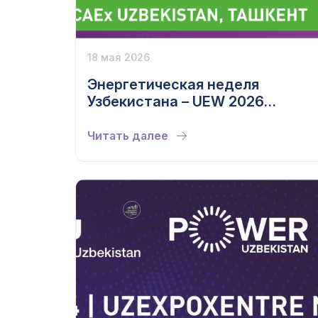
18 мая 2026
Энергетическая неделя
Узбекистана – UEW 2026
формирует новые отраслевые
приоритеты
Читать далее