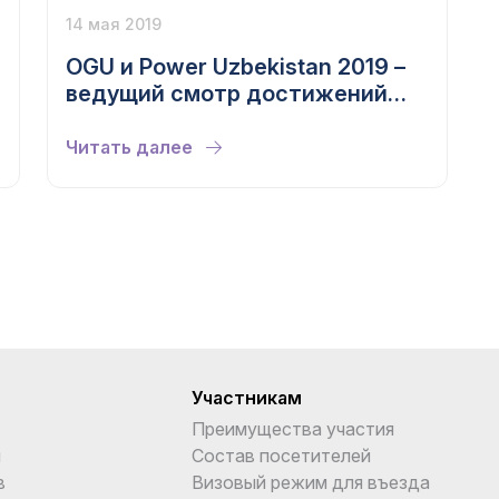
14 мая 2019
OGU и Power Uzbekistan 2019 –
ведущий смотр достижений
мирового топливно-
энергетического комплекса!
Читать далее
Участникам
Преимущества участия
и
Состав посетителей
в
Визовый режим для въезда