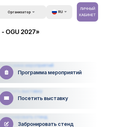
ЛИЧНЫЙ
RU
Организатор
КАБИНЕТ
Обратная связь
UZ
стране
 - OGU 2027»
Kонтакты
EN
 и
луги
Об организаторах
ZH
ур
Программа мероприятий
Посетить выставку
Забронировать стенд