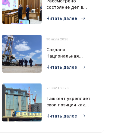
Рассмотрено
состояние дел в
нефтегазовой
Читать далее
отрасли
30 июля 2026
Создана
Национальная
буровая компания
Читать далее
28 июля 2026
Ташкент укрепляет
свои позиции как
современный
Читать далее
мегаполис