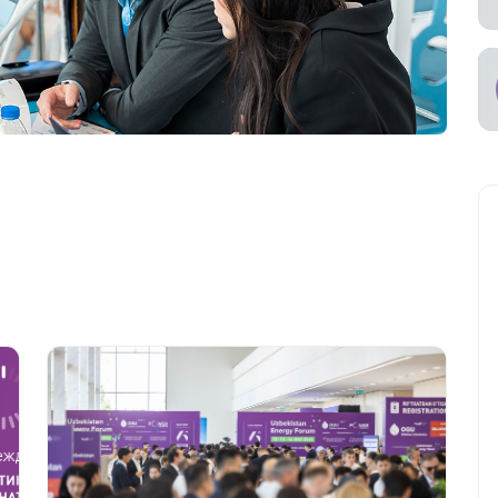
ное участие в
ах
ьный
возчик