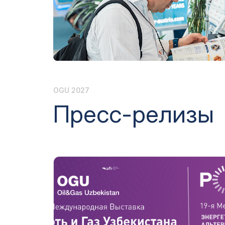
Программа мероприятий
Эффектив
выставк
Doing Business in
Uzbekistan
Официал
авиапере
Итоги выставки
Официальный каталог
OGU 2027
Пресс-релизы