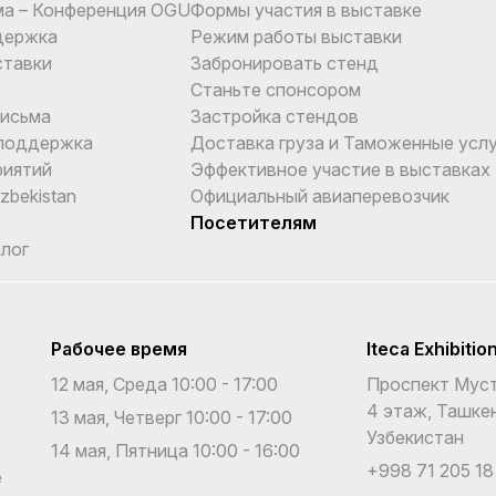
ма – Конференция OGU
Формы участия в выставке
держка
Режим работы выставки
ставки
Забронировать стенд
Станьте спонсором
письма
Застройка стендов
поддержка
Доставка груза и Таможенные услу
риятий
Эффективное участие в выставках
Uzbekistan
Официальный авиаперевозчик
Посетителям
лог
Рабочее время
Iteca Exhibitio
12 мая, Среда 10:00 - 17:00
Проспект Муст
4 этаж, Ташкен
13 мая, Четверг 10:00 - 17:00
Узбекистан
14 мая, Пятница 10:00 - 16:00
+998 71 205 18
е