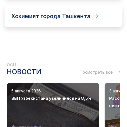
Хокимият города Ташкента
OGU
НОВОСТИ
Посмотреть все
5 августа 2026
3 август
ВВП Узбекистана увеличился на 8,5%
Рассмот
нефтега
Читать далее
Читать 