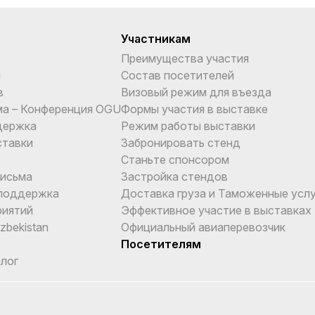
Участникам
Преимущества участия
и
Состав посетителей
в
Визовый режим для въезда
ма – Конференция OGU
Формы участия в выставке
держка
Режим работы выставки
ставки
Забронировать стенд
Станьте спонсором
письма
Застройка стендов
поддержка
Доставка груза и Таможенные услу
риятий
Эффективное участие в выставках
Uzbekistan
Официальный авиаперевозчик
Посетителям
лог