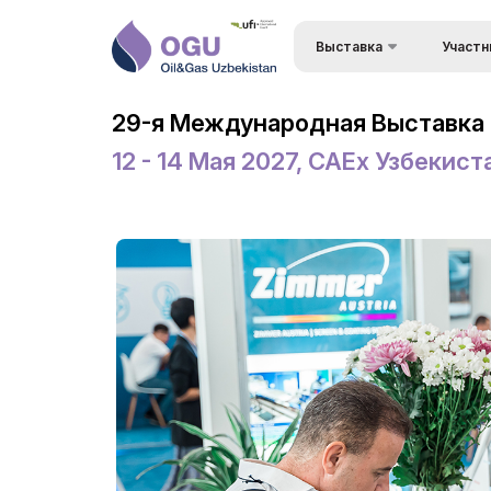
Выставка
Участн
Преимущ
О выставке
29-я Международная Выставка 
Состав 
Разделы выставки
12 - 14 Мая 2027, CAEx Узбекист
Визовый 
Список участников
въезда
Деловая Программа –
Формы уч
Конференция OGU
выставк
Официальная поддержка
Режим р
Режим работы выставки
Заброни
ExpoDaily
Станьте
Приветственные письма
Застрой
Информационная
Доставка
поддержка
Таможен