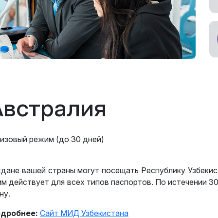
ное участие в
ах
ьный
возчик
Австралия
изовый режим (до 30 дней)
дане вашей страны могут посещать Республику Узбекис
м действует для всех типов паспортов. По истечении 3
ну.
дробнее:
Сайт МИД Узбекистана