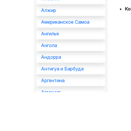
Ко
Алжир
Американское Самоа
Ангилья
Ангола
Андорра
Антигуа и Барбуда
Аргентина
Армения
Аруба
Афганистан
Багамы