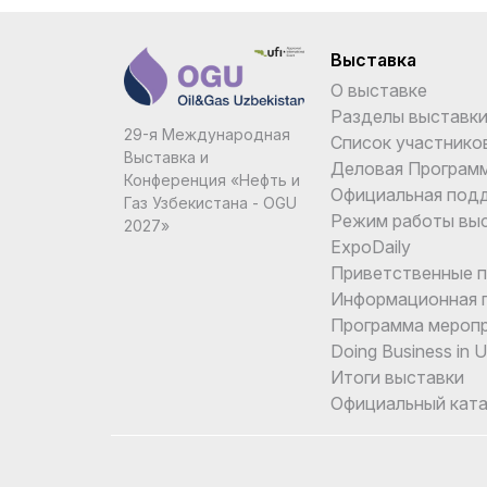
Бангладеш
Выставка
Барбадос
О выставке
Бахрейн
Разделы выставк
29-я Международная
Список участнико
Выставка и
Беларусь
Деловая Програм
Конференция «Нефть и
Официальная под
Белиз
Газ Узбекистана - OGU
Режим работы вы
2027»
Бельгия
ExpoDaily
Приветственные 
Бенин
Информационная 
Программа мероп
Болгария
Doing Business in 
Боливия
Итоги выставки
Официальный ката
Бонайре
Босния и Герцеговина