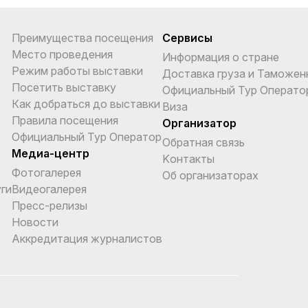
Преимущества посещения
Сервисы
Место проведения
Информация о стране
Режим работы выставки
Доставка груза и Таможен
Посетить выставку
Официальный Тур Операто
Как добраться до выставки
Виза
Правила посещения
Организатор
Официальный Тур Оператор
Обратная связь
Медиа-центр
Kонтакты
Фотогалерея
Об организаторах
ги
Видеогалерея
Пресс-релизы
Новости
Аккредитация журналистов