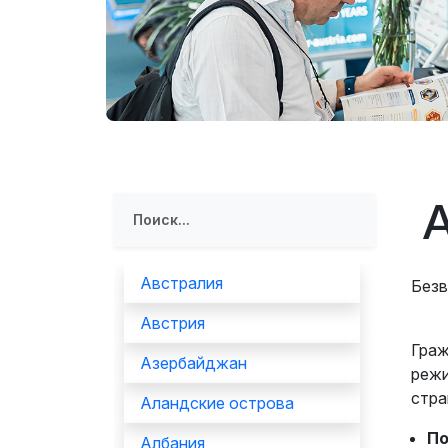
Программа мероприятий
Эффектив
выставк
Doing Business in
Uzbekistan
Официал
авиапере
Итоги выставки
Официальный каталог
Австралия
Безв
Австрия
Граж
Азербайджан
режи
стра
Аландские острова
По
Албания