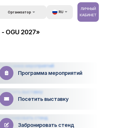
ЛИЧНЫЙ
RU
Организатор
КАБИНЕТ
Обратная связь
UZ
стране
 - OGU 2027»
Kонтакты
EN
 и
луги
Об организаторах
ZH
ур
Программа мероприятий
Посетить выставку
Забронировать стенд