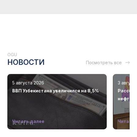
OGU
НОВОСТИ
Посмотреть все
5 августа 2026
3 август
ВВП Узбекистана увеличился на 8,5%
Рассмот
нефтега
Читать далее
Читать 