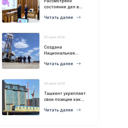
Рассмотрено
состояние дел в
нефтегазовой
Читать далее
отрасли
30 июля 2026
Создана
Национальная
буровая компания
Читать далее
28 июля 2026
Ташкент укрепляет
свои позиции как
современный
Читать далее
мегаполис