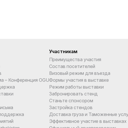
Участникам
Преимущества участия
и
Состав посетителей
в
Визовый режим для въезда
ма – Конференция OGU
Формы участия в выставке
держка
Режим работы выставки
ставки
Забронировать стенд
Станьте спонсором
письма
Застройка стендов
поддержка
Доставка груза и Таможенные услу
риятий
Эффективное участие в выставках
Uzbekistan
Официальный авиаперевозчик