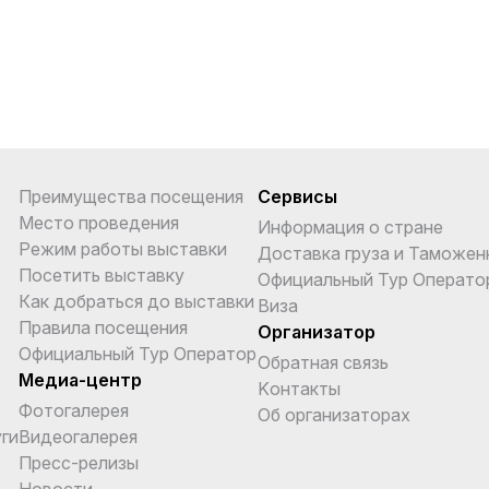
Преимущества посещения
Сервисы
Место проведения
Информация о стране
Режим работы выставки
Доставка груза и Таможен
Посетить выставку
Официальный Тур Операто
Как добраться до выставки
Виза
Правила посещения
Организатор
Официальный Тур Оператор
Обратная связь
Медиа-центр
Kонтакты
Фотогалерея
Об организаторах
ги
Видеогалерея
Пресс-релизы
Новости