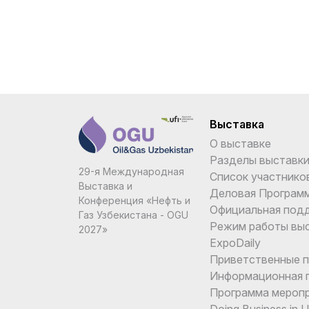
Выставка
О выставке
Разделы выставк
29-я Международная
Список участнико
Выставка и
Деловая Програм
Конференция «Нефть и
Официальная под
Газ Узбекистана - OGU
Режим работы вы
2027»
ExpoDaily
Приветственные 
Информационная 
Программа мероп
Doing Business in 