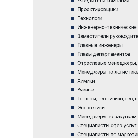
Учредители компаний
Программа мероприятий
Проектировщики
Эффектив
выставк
Doing Business in
Технологи
Uzbekistan
Инженерно-технические
Официал
авиапере
Итоги выставки
Заместители руководите
Главные инженеры
Официальный каталог
Главы департаментов
Отраслевые менеджеры,
Менеджеры по логистике
Химики
Учёные
Геологи, геофизики, гео
Энергетики
Менеджеры по закупкам
Специалисты сфер услуг
Специалисты по маркети