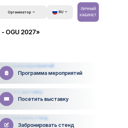
ЛИЧНЫЙ
RU
Организатор
КАБИНЕТ
Обратная связь
UZ
стране
 - OGU 2027»
Kонтакты
EN
 и
луги
Об организаторах
ZH
ур
Программа мероприятий
Посетить выставку
Забронировать стенд