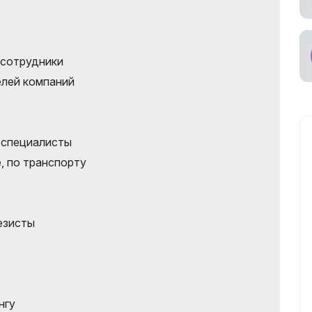
ное участие в
ах
 сотрудники
ьный
возчик
лей компаний
 специалисты
, по транспорту
дезисты
нгу