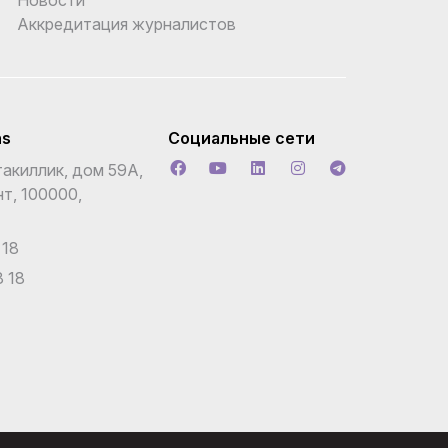
Аккредитация журналистов
ns
Социальные сети
акиллик, дом 59А,
т, 100000,
 18
 18