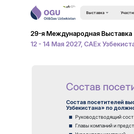
Выставка
Участн
Преимущ
О выставке
29-я Международная Выставка 
Состав 
Разделы выставки
12 - 14 Мая 2027, CAEx Узбекист
Визовый 
Список участников
въезда
Деловая Программа –
Формы уч
Конференция OGU
выставк
Официальная поддержка
Состав посет
Режим р
Режим работы выставки
Заброни
ExpoDaily
Состав посетителей выс
Станьте
Узбекистана» по должн
Приветственные письма
Руководстводящий сост
Застрой
Информационная
Главы компаний и предс
Доставка
поддержка
Таможен