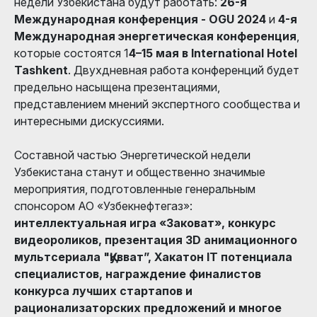
недели Узбекистана будут работать:
26-я
Международная конференция - OGU 2024
и
4-я
Международная энергетическая конференция
,
которые состоятся 1
4–15 мая в International Hotel
Tashkent
. Двухдневная работа конференций будет
предельно насыщена презентациями,
представлением мнений экспертного сообщества и
интересными дискуссиями.
Составной частью Энергетической недели
Узбекистана станут и общественно значимые
мероприятия, подготовленные генеральным
спонсором АО «Узбекнефтегаз»:
интеллектуальная игра «Заковат», конкурс
видеороликов, презентация 3D анимационного
мультсериала "Қувват”, Хакатон IT потенциала
специалистов, награждение финалистов
конкурса лучших стартапов и
рационализаторских предложений и многое