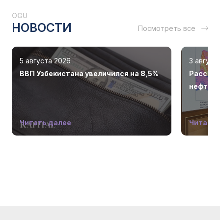
OGU
НОВОСТИ
Посмотреть все
5 августа 2026
3 август
ВВП Узбекистана увеличился на 8,5%
Рассмот
нефтега
Читать далее
Читать 