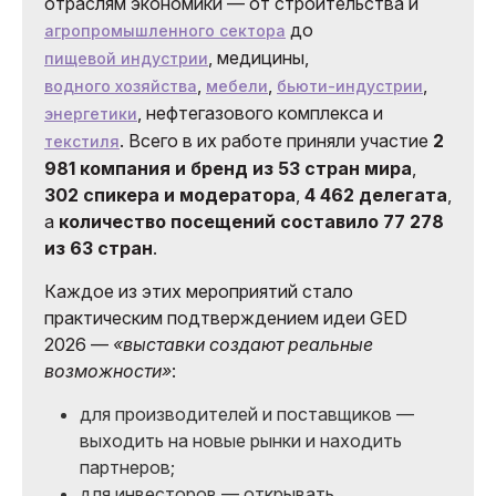
отраслям экономики — от строительства и
до
агропромышленного сектора
, медицины,
пищевой индустрии
,
,
,
водного хозяйства
мебели
бьюти-индустрии
, нефтегазового комплекса и
энергетики
. Всего в их работе приняли участие
2
текстиля
981 компания и бренд из 53 стран мира
,
302 спикера и модератора
,
4 462 делегата
,
а
количество посещений составило 77 278
из 63 стран
.
Каждое из этих мероприятий стало
практическим подтверждением идеи GED
2026 —
«выставки создают реальные
возможности»
:
для производителей и поставщиков —
выходить на новые рынки и находить
партнеров;
для инвесторов — открывать