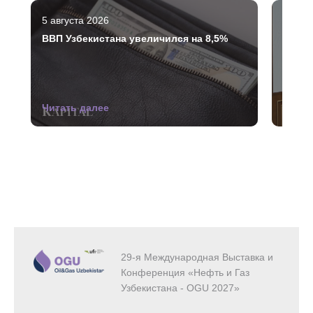
5 августа 2026
3 авгу
ВВП Узбекистана увеличился на 8,5%
Рассм
нефте
Читать далее
Читат
29-я Международная Выставка и
Конференция «Нефть и Газ
Узбекистана - OGU 2027»