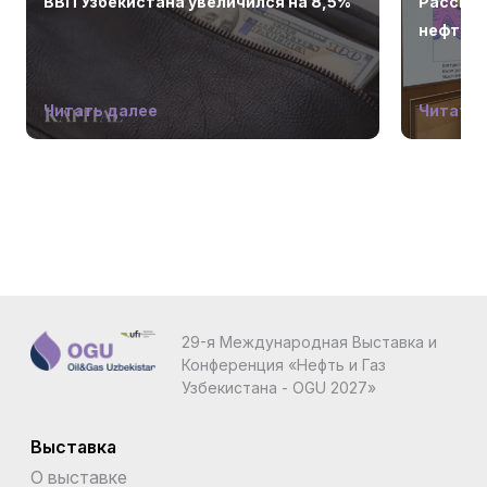
ВВП Узбекистана увеличился на 8,5%
Рассмот
нефтега
Читать далее
Читать 
29-я Международная Выставка и
Конференция «Нефть и Газ
Узбекистана - OGU 2027»
Выставка
О выставке