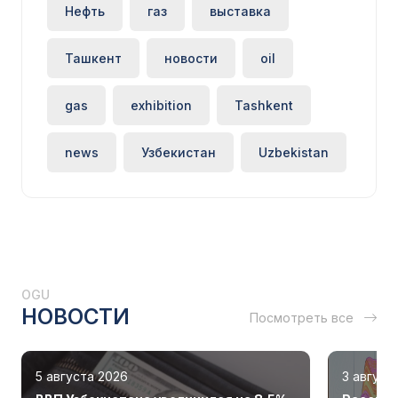
Нефть
газ
выставка
Ташкент
новости
oil
gas
exhibition
Tashkent
news
Узбекистан
Uzbekistan
OGU
НОВОСТИ
Посмотреть все
5 августа 2026
3 август