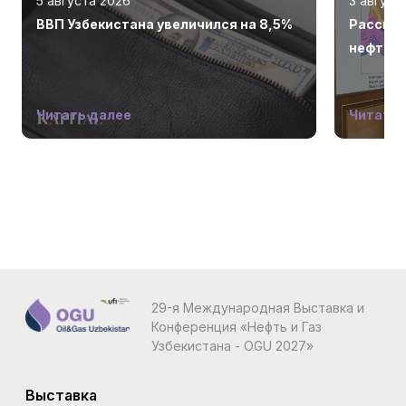
5 августа 2026
3 август
ВВП Узбекистана увеличился на 8,5%
Рассмот
нефтега
Читать далее
Читать 
29-я Международная Выставка и
Конференция «Нефть и Газ
Узбекистана - OGU 2027»
Выставка