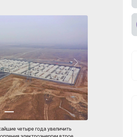
ное участие в
ах
ьный
возчик
жайшие четыре года увеличить
пления электроэнергии втрое,