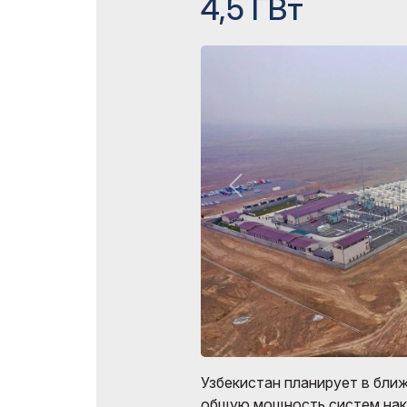
4,5 ГВт
Программа мероприятий
Эффектив
выставк
Doing Business in
Uzbekistan
Официал
авиапере
Итоги выставки
Официальный каталог
Узбекистан планирует в бли
общую мощность систем нако