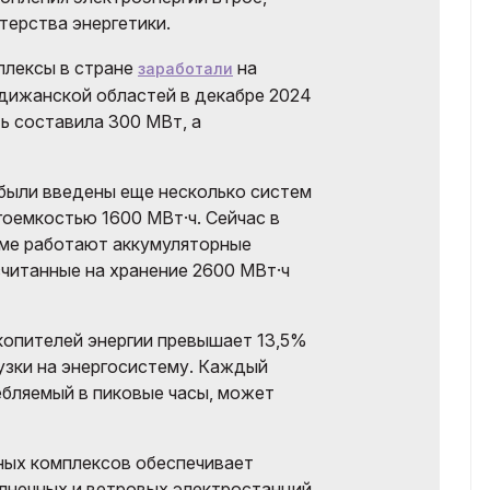
ерства энергетики.
плексы в стране
на
заработали
дижанской областей в декабре 2024
ь составила 300 МВт, а
 были введены еще несколько систем
оемкостью 1600 МВт·ч. Сейчас в
еме работают аккумуляторные
считанные на хранение 2600 МВт·ч
копителей энергии превышает 13,5%
узки на энергосистему. Каждый
ебляемый в пиковые часы, может
ных комплексов обеспечивает
лнечных и ветровых электростанций