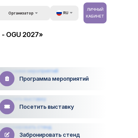
ЛИЧНЫЙ
RU
Организатор
КАБИНЕТ
Обратная связь
UZ
стране
 - OGU 2027»
Kонтакты
EN
 и
луги
Об организаторах
ZH
ур
Программа мероприятий
Посетить выставку
Забронировать стенд