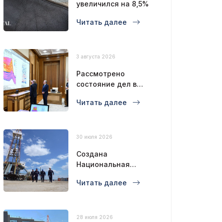
увеличился на 8,5%
Читать далее
3 августа 2026
Рассмотрено
состояние дел в
нефтегазовой
Читать далее
отрасли
30 июля 2026
Создана
Национальная
буровая компания
Читать далее
28 июля 2026