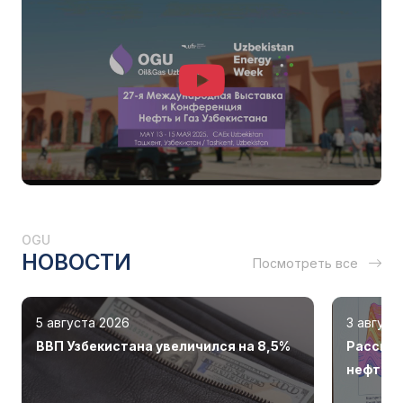
OGU
НОВОСТИ
Посмотреть все
5 августа 2026
3 август
ВВП Узбекистана увеличился на 8,5%
Рассмот
нефтега