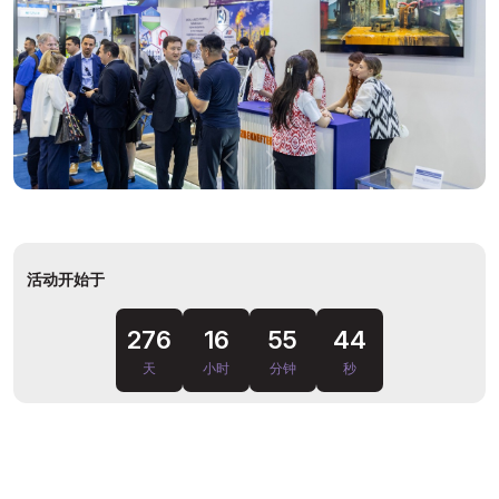
活动开始于
43
276
16
55
天
小时
分钟
秒