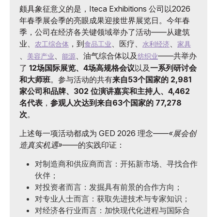
颇具象征意义的是，Iteca Exhibitions 公司以2026
年春季展会季的亮眼成果迎接世界展览日。今年春
季，公司在经济各关键领域举办了活动——从建筑
业、
，到
、医疗、
、
农工综合体
食品工业
水利经济
家具
、
、
、油气综合体以及
——共举办
美容产业
能源
纺织业
了
12场国际展览、4场高规格会议
以及
一系列研讨会
和大师班
。参与活动的共有
来自53个国家的 2,981
家公司和品牌、302 位演讲嘉宾和主持人、4,462
名代表
，
参观人次达到来自63个国家的 77,278
次
。
上述每一项活动都成为 GED 2026 理念——
«展会创
造真实机遇»
——的实践印证：
对制造商和供应商而言：开拓新市场、寻找合作
伙伴；
对投资者而言：发掘具有前景的合作方向；
对专业人士而言：获取先进技术与专家知识；
对经济各行业而言：加快现代化进程与国际合