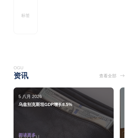
标签
OGU
资讯
查看全部
5 八月 2026
3 八月 
乌兹别克斯坦GDP增长8.5%
The st
indust
阅读更多
阅读更