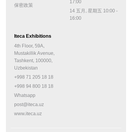
17:00
保密政策
14 五月, 星期五 10:00 -
16:00
Iteca Exhibitions
4th Floor, 59A,
Mustakillik Avenue,
Tashkent, 100000,
Uzbekistan
+998 71 205 18 18
+998 94 800 18 18
Whatsapp
post@iteca.uz
www.iteca.uz