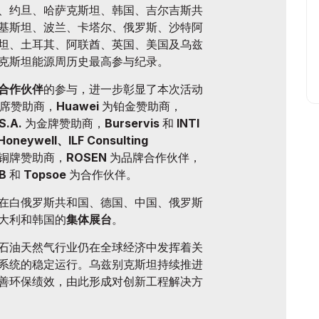
、约旦、哈萨克斯坦、韩国、吉尔吉斯共
基斯坦、波兰、卡塔尔、俄罗斯、沙特阿
坦、土耳其、阿联酋、英国、美国及乌兹
克斯坦能源周历史最高参与纪录。
合作伙伴
的参与，进一步彰显了本次活动
席赞助商，
Huawei
为铂金赞助商，
S.A.
为金牌赞助商，
Burservis
和
INTI
Honeywell、ILF Consulting
铜牌赞助商，
ROSEN
为品牌合作伙伴，
B
和
Topsoe
为合作伙伴。
在白俄罗斯共和国、德国、中国、俄罗斯
大利和韩国的
集体展台
。
石油天然气行业仍在全球经济中发挥着关
系统的稳定运行。乌兹别克斯坦持续推进
善环保绩效，由此形成对创新工程解决方