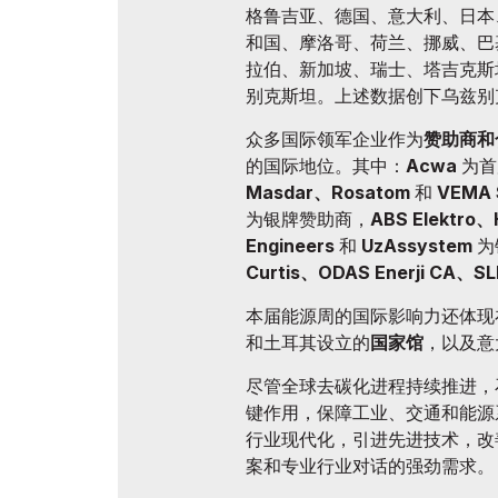
格鲁吉亚、德国、意大利、日本
和国、摩洛哥、荷兰、挪威、巴
拉伯、新加坡、瑞士、塔吉克斯
别克斯坦。上述数据创下乌兹别
众多国际领军企业作为
赞助商和
的国际地位。其中：
Acwa
为首
Masdar、Rosatom
和
VEMA 
为银牌赞助商，
ABS Elektro、
Engineers
和
UzAssystem
为
Curtis、ODAS Enerji CA、SL
本届能源周的国际影响力还体现
和土耳其设立的
国家馆
，以及意
尽管全球去碳化进程持续推进，
键作用，保障工业、交通和能源
行业现代化，引进先进技术，改
案和专业行业对话的强劲需求。