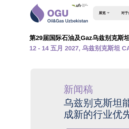
展览
对于
为何参
关于展会
第29届国际石油及Gaz乌兹别克斯坦
观众简
产品类别
12 - 14 五月 2027, 乌兹别克斯坦 C
入境签
参展商名单
参与机
商业计划 – OGU 会议
工作时
官方支持
展位预
地点及工作时间
新闻稿
成为赞
世博日报
乌兹别克斯坦能
展台搭
欢迎信
成新的行业优
货物与
媒体支持
参展商
活动计划