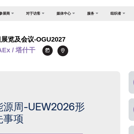
参展商
对于访客
媒体中心
服务
组织者
反馈
国家焦点
照片库
为什么访问？
展？
联系方式
货物与交付
视频库
展览及会议-OGU2027
场地
介
关于主办方
AEx / 塔什干
官方旅行社
新闻稿
工作时间
证制度
签证
消息
参观展览
会
注册为媒体
如何前往展会
间
参观规则
订
官方旅行社
助商
源周-UEW2026形
建
先事项
交付
须知