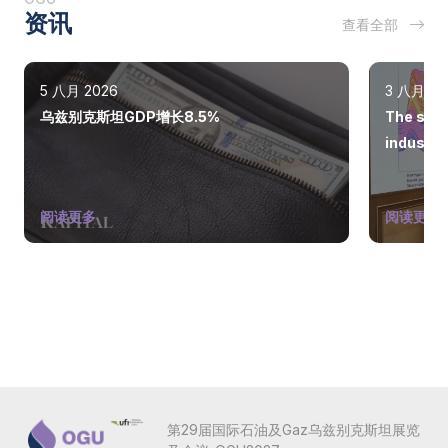
资讯
查看全部
5 八月 2026
3 八月 20
乌兹别克斯坦GDP增长8.5%
The state
industry
阅读更多
阅读更多
第29届国际石油及Gaz乌兹别克斯坦展览