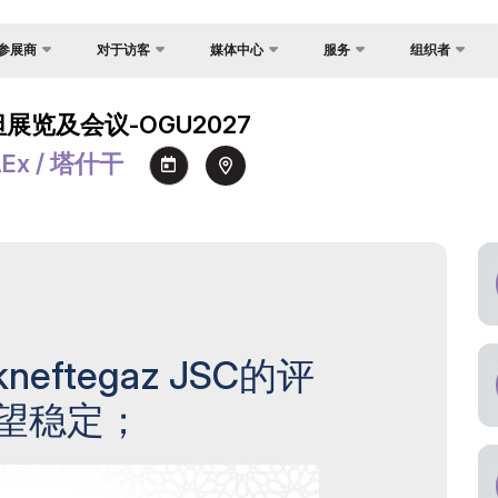
参展商
对于访客
媒体中心
服务
组织者
反馈
国家焦点
照片库
为什么访问？
展？
展览及会议-OGU2027
联系方式
货物与交付
视频库
场地
介
AEx / 塔什干
关于主办方
官方旅行社
新闻稿
工作时间
证制度
签证
消息
参观展览
会
注册为媒体
如何前往展会
间
参观规则
订
官方旅行社
助商
eftegaz JSC的评
建
展望稳定；
交付
须知