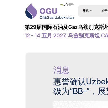
展览
对于
为何参
关于展会
第29届国际石油及Gaz乌兹别克斯坦
观众简
产品类别
12 - 14 五月 2027, 乌兹别克斯坦 C
入境签
参展商名单
参与机
商业计划 – OGU 会议
工作时
官方支持
消息
展位预
地点及工作时间
成为赞
世博日报
惠誉确认Uzbekn
展台搭
欢迎信
级为“BB-”，
货物与
媒体支持
参展商
活动计划