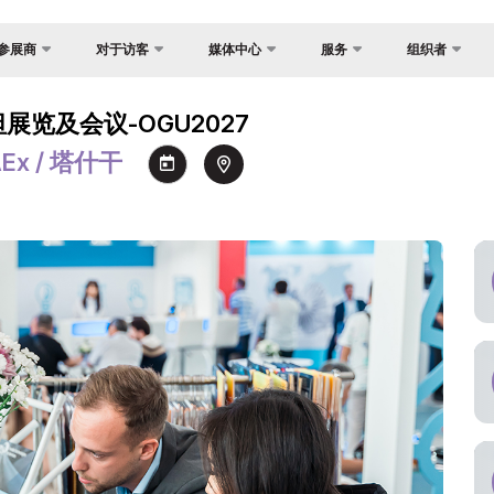
参展商
对于访客
媒体中心
服务
组织者
反馈
国家焦点
照片库
为什么访问？
展？
展览及会议-OGU2027
联系方式
货物与交付
视频库
场地
介
AEx / 塔什干
关于主办方
官方旅行社
新闻稿
工作时间
证制度
签证
消息
参观展览
会
注册为媒体
如何前往展会
间
参观规则
订
官方旅行社
助商
建
交付
须知