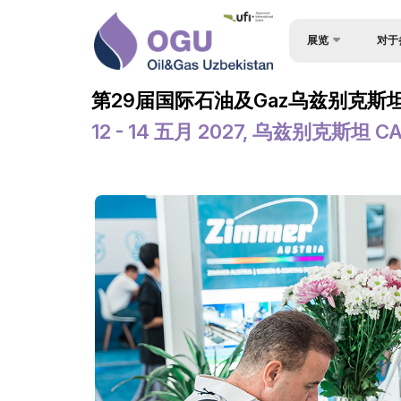
展览
对于
为何参
关于展会
第29届国际石油及Gaz乌兹别克斯坦
观众简
产品类别
12 - 14 五月 2027, 乌兹别克斯坦 C
入境签
参展商名单
参与机
商业计划 – OGU 会议
工作时
官方支持
展位预
地点及工作时间
成为赞
世博日报
展台搭
欢迎信
货物与
媒体支持
参展商
活动计划