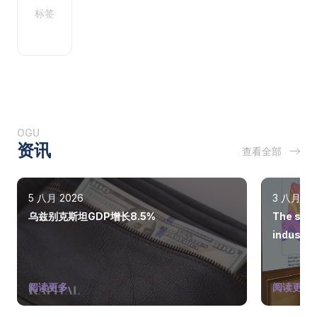
标签
OGU
资讯
查看全部
5 八月 2026
3 八月 20
乌兹别克斯坦GDP增长8.5%
The state
industry
阅读更多
阅读更多