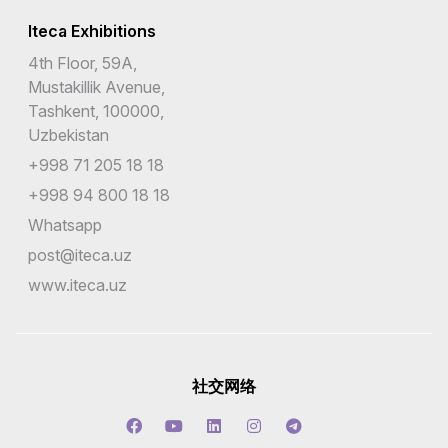
Iteca Exhibitions
4th Floor, 59A,
Mustakillik Avenue,
Tashkent, 100000,
Uzbekistan
+998 71 205 18 18
+998 94 800 18 18
Whatsapp
post@iteca.uz
www.iteca.uz
社交网络