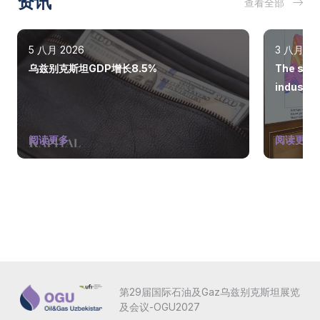
资讯
查看全部
5 八月 2026
3 八月 20
乌兹别克斯坦GDP增长8.5%
The state
industry
阅读更多
阅读更多
第29届国际石油及Gaz乌兹别克斯坦展览
及会议-OGU2027