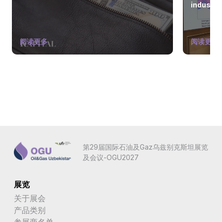
industry
阅读更多
阅读更多
第29届国际石油及Gaz乌兹别克斯坦展览
及会议-OGU2027
展览
关于展会
产品类别
参展商名单