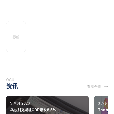
标签
OGU
资讯
查看全部
5 八月 2026
3 八月 20
乌兹别克斯坦GDP增长8.5%
The state