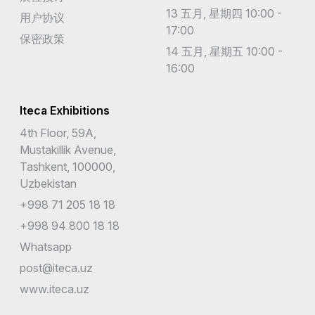
13 五月, 星期四 10:00 -
用户协议
17:00
保密政策
14 五月, 星期五 10:00 -
16:00
Iteca Exhibitions
4th Floor, 59A,
Mustakillik Avenue,
Tashkent, 100000,
Uzbekistan
+998 71 205 18 18
+998 94 800 18 18
Whatsapp
post@iteca.uz
www.iteca.uz